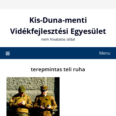
Skip
to
content
Kis-Duna-menti
Vidékfejlesztési Egyesület
nem hivatalos oldal
Menu
terepmintas teli ruha