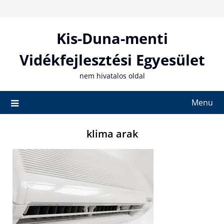
Skip
to
content
Kis-Duna-menti
Vidékfejlesztési Egyesület
nem hivatalos oldal
Menu
klima arak