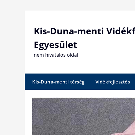
Skip
to
content
Kis-Duna-menti Vidékf
Egyesület
nem hivatalos oldal
Kis-Duna-menti térség
Vidékfejlesztés