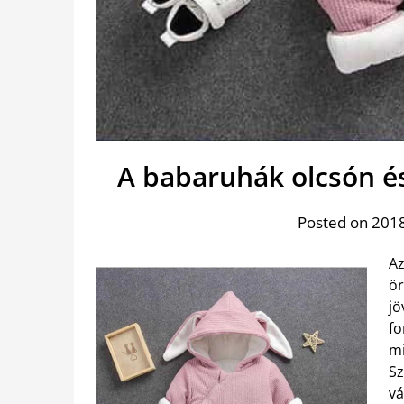
A babaruhák olcsón é
Posted on 201
Az
ör
jö
fo
mi
Sz
vá