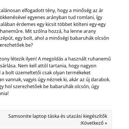
talánosan elfogadott tény, hogy a minőség az ár
ökkenésével egyenes arányban tud romlani, így
talában érdemes egy kicsit többet költeni egy-egy
haneműre. Mit szólna hozzá, ha lenne arany
zépút, egy bolt, ahol a minőségi babaruhák olcsón
erezhetőek be?
zony létezik ilyen! A megoldás a használt ruhanemű
sárlása. Nem kell attól tartania, hogy nagyon
l a bolt üzemeltetői csak olyan termékeket
n vannak, vagyis úgy néznek ki, akár az új darabok.
gy hol szerezhetőek be babaruhák olcsón, úgy
nia!
Samsonite laptop táska és utazási kiegészítők
:Következő »