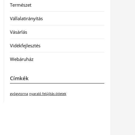
Természet
Vállalatirányítás
Vásárlás
Vidékfejlesztés
Webáruház
Címkék
gyógytorna
nyaraló felújítás ötletek