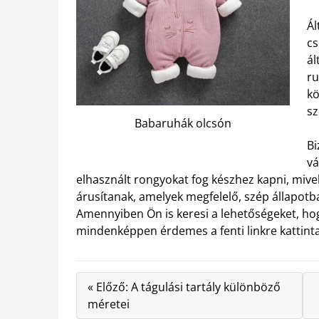
Ál
cs
ál
ru
kö
sz
Babaruhák olcsón
Bi
vá
elhasznált rongyokat fog készhez kapni, mive
árusítanak, amelyek megfelelő, szép állapotba
Amennyiben Ön is keresi a lehetőségeket, ho
mindenképpen érdemes a fenti linkre kattinta
« Előző: A tágulási tartály különböző
méretei