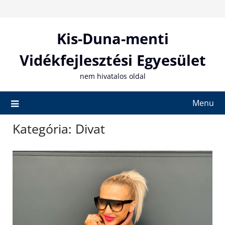
Skip
to
content
Kis-Duna-menti
Vidékfejlesztési Egyesület
nem hivatalos oldal
Menu
Kategória:
Divat