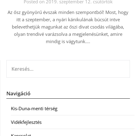
Posted on 2019. szeptember 12. csütörtök
Az ősz gyönyörű évszak minden szempontból! Most, hogy
itt a szeptember, a nyári kánikulának búcsút intve
belevethetjük magunkat az őszi divat csodás világába,
olyan trendivé varázsolva a megjelenésünket, amire
mindig is vágytunk….
KERESÉS:
Navigáció
Kis-Duna-menti térség
Vidékfejlesztés
Kapcsolat