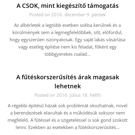
A CSOK, mint kiegészítő támogatás
Posted on 2016. december 9. péntek
Az albérletek a legtöbb esetben sokba kerülnek és a
körülmények sem a legmegfelelőbbek, sőt, előfordul,
hogy egyszerűen iszonyatosak. Egy saját lakás vásárlása
vagy esetleg építése nem kis feladat, főként egy
többgyerekes család…
A fűtéskorszerűsítés árak magasak
lehetnek
Posted on 2016. július 18. hétfő
A régebbi építésű házak sok problémát okozhatnak, mivel
a berendezések elavultak és a működésük sokszor nem
megfelelő. A fűtéssel és a szigeteléssel is sok gond szokott
lenni. Ezekben az esetekben a fűtéskorszerűsítés…