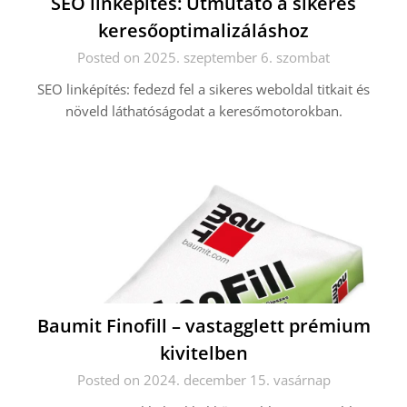
SEO linképítés: Útmutató a sikeres
keresőoptimalizáláshoz
Posted on 2025. szeptember 6. szombat
SEO linképítés: fedezd fel a sikeres weboldal titkait és
növeld láthatóságodat a keresőmotorokban.
Baumit Finofill – vastagglett prémium
kivitelben
Posted on 2024. december 15. vasárnap