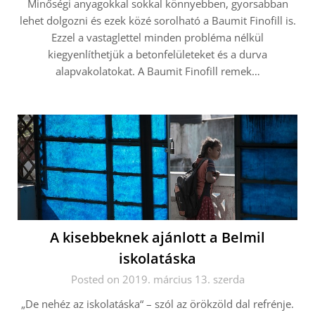
Minőségi anyagokkal sokkal könnyebben, gyorsabban
lehet dolgozni és ezek közé sorolható a Baumit Finofill is.
Ezzel a vastaglettel minden probléma nélkül
kiegyenlíthetjük a betonfelületeket és a durva
alapvakolatokat. A Baumit Finofill remek…
A kisebbeknek ajánlott a Belmil
iskolatáska
Posted on 2019. március 13. szerda
„De nehéz az iskolatáska“ – szól az örökzöld dal refrénje.