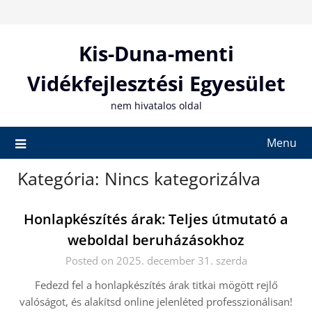
Skip
to
content
Kis-Duna-menti
Vidékfejlesztési Egyesület
nem hivatalos oldal
Menu
Kategória:
Nincs kategorizálva
Honlapkészítés árak: Teljes útmutató a
weboldal beruházásokhoz
Posted on 2025. december 31. szerda
Fedezd fel a honlapkészítés árak titkai mögött rejlő
valóságot, és alakítsd online jelenléted professzionálisan!