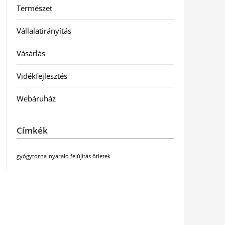
Természet
Vállalatirányítás
Vásárlás
Vidékfejlesztés
Webáruház
Címkék
gyógytorna
nyaraló felújítás ötletek