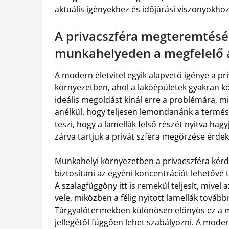
aktuális igényekhez és időjárási viszonyokhoz
A privacszféra megteremtésé
munkahelyeden a megfelelő 
A modern életvitel egyik alapvető igénye a p
környezetben, ahol a lakóépületek gyakran k
ideális megoldást kínál erre a problémára, miv
anélkül, hogy teljesen lemondanánk a termés
teszi, hogy a lamellák felső részét nyitva ha
zárva tartjuk a privát szféra megőrzése érde
Munkahelyi környezetben a privacszféra kérd
biztosítani az egyéni koncentrációt lehetővé 
A szalagfüggöny itt is remekül teljesít, mivel 
vele, miközben a félig nyitott lamellák továbbr
Tárgyalótermekben különösen előnyös ez a m
jellegétől függően lehet szabályozni. A mode