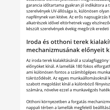
garancia időtartama gyakran jó indikátora a
szerelvények UV-állósága is, különösen olyan
napfénynek van kitéve. Az erős napsugárzá
alkatrészek idővel eltörhetnek vagy elszínez
készült szerelvények évekig megőrzik eredeti
Iroda és otthoni terek kialakí
mechanizmusának előnyeit k
Az iroda terek kialakításánál a szalagfüggö
előnyöket kínál. A lamellák 180 fokos elforga
ami különösen fontos a számítógépes munkakö
tükröződését. Az egyes munkaállomásoknál k
szabott megoldást kínál a különböző fényvis
számára, növelve ezzel a munkavégzés hatéko
Otthoni környezetben a forgatás mechanizmu
nappali térben a lamellák megfelelő beállítá