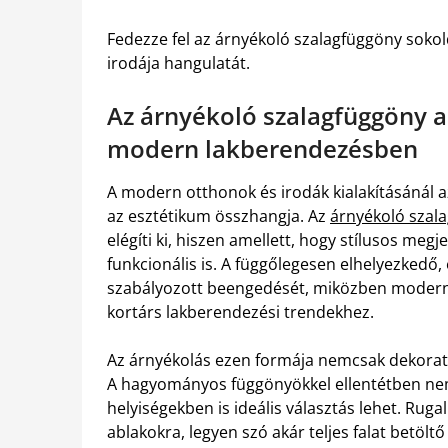
Fedezze fel az árnyékoló szalagfüggöny sokol
irodája hangulatát.
Az árnyékoló szalagfüggöny al
modern lakberendezésben
A modern otthonok és irodák kialakításánál 
az esztétikum összhangja. Az
árnyékoló szala
elégíti ki, hiszen amellett, hogy stílusos meg
funkcionális is. A függőlegesen elhelyezkedő, 
szabályozott beengedését, miközben modern 
kortárs lakberendezési trendekhez.
Az árnyékolás ezen formája nemcsak dekoratív
A hagyományos függönyökkel ellentétben nem 
helyiségekben is ideális választás lehet. R
ablakokra, legyen szó akár teljes falat betölt