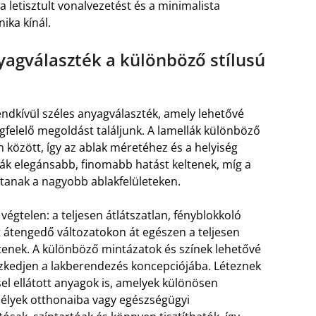
 letisztult vonalvezetést és a minimalista
ika kínál.
nyagválaszték a különböző stílusú
ndkívül széles anyagválaszték, amely lehetővé
gfelelő megoldást találjunk. A lamellák különböző
 között, így az ablak méretéhez és a helyiség
lák elegánsabb, finomabb hatást keltenek, míg a
tanak a nagyobb ablakfelületeken.
 végtelen: a teljesen átlátszatlan, fényblokkoló
yt átengedő változatokon át egészen a teljesen
tenek. A különböző mintázatok és színek lehetővé
eszkedjen a lakberendezés koncepciójába. Léteznek
sel ellátott anyagok is, amelyek különösen
mélyek otthonaiba vagy egészségügyi