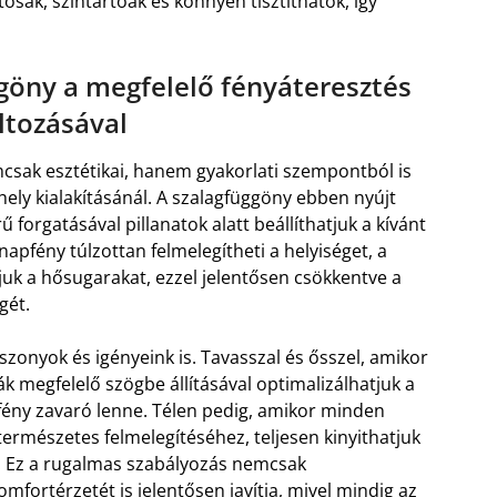
ósak, színtartóak és könnyen tisztíthatók, így
ggöny a megfelelő fényáteresztés
ltozásával
csak esztétikai, hanem gyakorlati szempontból is
ly kialakításánál. A szalagfüggöny ebben nyújt
 forgatásával pillanatok alatt beállíthatjuk a kívánt
apfény túlzottan felmelegítheti a helyiséget, a
juk a hősugarakat, ezzel jelentősen csökkentve a
gét.
szonyok és igényeink is. Tavasszal és ősszel, amikor
ák megfelelő szögbe állításával optimalizálhatjuk a
fény zavaró lenne. Télen pedig, amikor minden
természetes felmelegítéséhez, teljesen kinyithatjuk
t. Ez a rugalmas szabályozás nemcsak
fortérzetét is jelentősen javítja, mivel mindig az