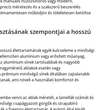
nk manuális húzózsinóros vagy modern,
 precíz méretezés és a szakszerű beszerelés
oblémamentesen működjön és tökéletesen betöltse
lasztásának szempontjai a hosszú
osszú élettartamának egyik kulcseleme a minőségi
 jellemzően alumínium vagy erősített műanyag,
az alumínium sínek tartósabbak és nagyobb
k nagyméretű ablakok esetén vagy
A prémium minőségű sínek általában zajtalanabb
anak, ami növeli a használati komfortot és
lembe venni az ablak méretét, a lamellák számát és
inőségi csapágyazott görgők és strapabíró
 a függöny élettartamát. A gyártó által kínált