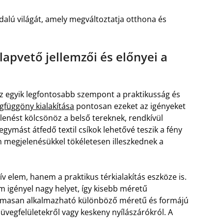
dalú világát, amely megváltoztatja otthona és
apvető jellemzői és előnyei a
az egyik legfontosabb szempont a praktikusság és
gfüggöny kialakítása
pontosan ezeket az igényeket
jelenést kölcsönöz a belső tereknek, rendkívül
egymást átfedő textil csíkok lehetővé teszik a fény
megjelenésükkel tökéletesen illeszkednek a
 elem, hanem a praktikus térkialakítás eszköze is.
igényel nagy helyet, így kisebb méretű
ugalmasan alkalmazható különböző méretű és formájú
ő üvegfelületekről vagy keskeny nyílászárókról. A