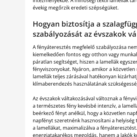
intézményekbe. A minőségi textil lamellák tart
évekig megőrzik eredeti szépségüket.
Hogyan biztosítja a szalagfü
szabályozását az évszakok vá
A fényáteresztés megfelelő szabályozása nem
kiemelkedően fontos egy otthon vagy munkahe
páratlan segítséget, hiszen a lamellák egyszerű
fényviszonyokat. Nyáron, amikor a közvetlen n
lamellák teljes zárásával hatékonyan kizárhat
klímaberendezés használatának szükségessé
Az évszakok váltakozásával változnak a fényvi
a természetes fény kevésbé intenzív, a lamell
beérkező fényt anélkül, hogy a közvetlen nap
napfényt szeretnénk hasznosítani a helyiség 
a lamellákat, maximalizálva a fényáteresztés
energiatakarékos megoldás, hanem a lakók kom