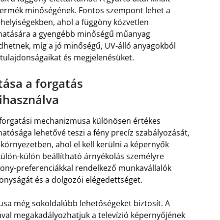
 termék minőségének. Fontos szempont lehet a
 helyiségekben, ahol a függöny közvetlen
s hatására a gyengébb minőségű műanyag
ődhetnek, míg a jó minőségű, UV-álló anyagokból
 tulajdonságaikat és megjelenésüket.
tása a forgatás
ihasználva
ny forgatási mechanizmusa különösen értékes
thatósága lehetővé teszi a fény precíz szabályozását,
rnyezetben, ahol el kell kerülni a képernyők
ülön-külön beállítható árnyékolás személyre
zony-preferenciákkal rendelkező munkavállalók
nyságát és a dolgozói elégedettséget.
sa még sokoldalúbb lehetőségeket biztosít. A
sával megakadályozhatjuk a televízió képernyőjének