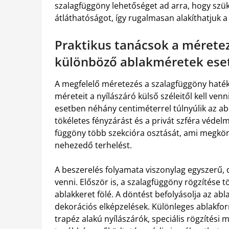
szalagfüggöny lehetőséget ad arra, hogy szük
átláthatóságot, így rugalmasan alakíthatjuk a
Praktikus tanácsok a mérete
különböző ablakméretek ese
A megfelelő méretezés a szalagfüggöny haté
méreteit a nyílászáró külső széleitől kell venn
esetben néhány centiméterrel túlnyúlik az ab
tökéletes fényzárást és a privát szféra véde
függöny több szekcióra osztását, ami megkönn
nehezedő terhelést.
A beszerelés folyamata viszonylag egyszerű
venni. Először is, a szalagfüggöny rögzítése
ablakkeret fölé. A döntést befolyásolja az a
dekorációs elképzelések. Különleges ablakfor
trapéz alakú nyílászárók, speciális rögzítés