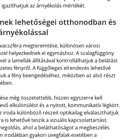
 igazíthatjuk az árnyékolás mértékét.
nek lehetőségei otthonodban és
árnyékolással
rivacszféra megteremtése, különösen városi
özel helyezkednek el egymáshoz. A szalagfüggöny
el a lamellák állításával kontrollálhatjuk a belátást
zetes fényről. A függőleges elrendezés lehetővé
gyjuk a fény beengedéséhez, miközben az alsó részt
kében.
ése még összetettebb, hiszen egyszerre kell
tevő elkülönülést és a nyitott, kommunikatív légkört.
az iroda különböző részeit optikailag elválaszthatjuk
a is lehetővé teszik a vizuális kapcsolattartást.
egoldás, ahol a beláthatóságot a megbeszélés
rn irodákban gyakori üvegfalak esetében a