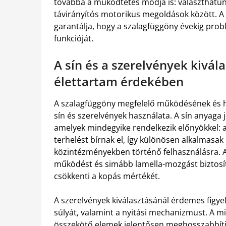
továbbá a működtetés módja is: választhatu
távirányítós motorikus megoldások között. A
garantálja, hogy a szalagfüggöny évekig pr
funkcióját.
A sín és a szerelvények kivá
élettartam érdekében
A szalagfüggöny megfelelő működésének és h
sín és szerelvények használata. A sín anyaga
amelyek mindegyike rendelkezik előnyökkel: 
terhelést bírnak el, így különösen alkalmasa
közintézményekben történő felhasználásra. 
működést és simább lamella-mozgást biztosít
csökkenti a kopás mértékét.
A szerelvények kiválasztásánál érdemes figye
súlyát, valamint a nyitási mechanizmust. A m
összekötő elemek jelentősen meghosszabbítják