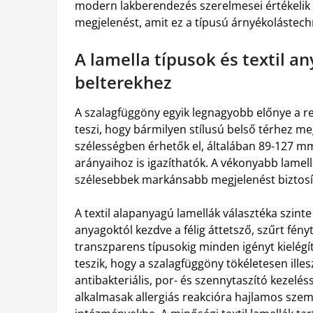
modern lakberendezés szerelmesei értékelik a
megjelenést, amit ez a típusú árnyékolástechn
A lamella típusok és textil a
belterekhez
A szalagfüggöny egyik legnagyobb előnye a re
teszi, hogy bármilyen stílusú belső térhez me
szélességben érhetők el, általában 89-127 mm
arányaihoz is igazíthatók. A vékonyabb lamel
szélesebbek markánsabb megjelenést biztosí
A textil alapanyagú lamellák választéka szinte
anyagoktól kezdve a félig áttetsző, szűrt fén
transzparens típusokig minden igényt kielégí
teszik, hogy a szalagfüggöny tökéletesen ill
antibakteriális, por- és szennytaszító kezelés
alkalmasak allergiás reakcióra hajlamos sze