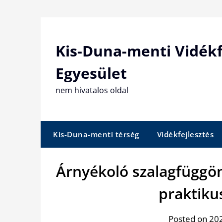
Skip
to
content
Kis-Duna-menti Vidékf
Egyesület
nem hivatalos oldal
Kis-Duna-menti térség
Vidékfejlesztés
Árnyékoló szalagfüggö
praktiku
Posted on 202