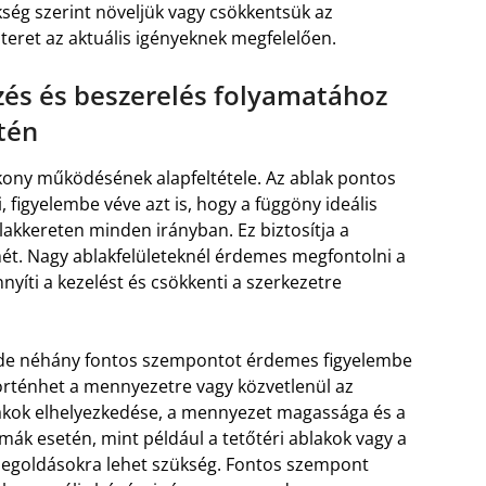
ség szerint növeljük vagy csökkentsük az
 teret az aktuális igényeknek megfelelően.
zés és beszerelés folyamatához
tén
kony működésének alapfeltétele. Az ablak pontos
i, figyelembe véve azt is, hogy a függöny ideális
lakkereten minden irányban. Ez biztosítja a
lmét. Nagy ablakfelületeknél érdemes megfontolni a
yíti a kezelést és csökkenti a szerkezetre
, de néhány fontos szempontot érdemes figyelembe
 történhet a mennyezetre vagy közvetlenül az
blakok elhelyezkedése, a mennyezet magassága és a
mák esetén, mint például a tetőtéri ablakok vagy a
i megoldásokra lehet szükség. Fontos szempont