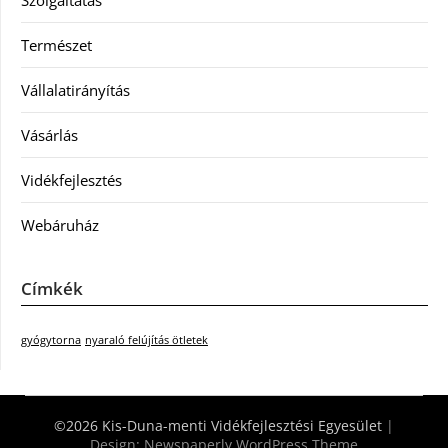
Természet
Vállalatirányítás
Vásárlás
Vidékfejlesztés
Webáruház
Címkék
gyógytorna
nyaraló felújítás ötletek
©2026 Kis-Duna-menti Vidékfejlesztési Egyesület
|
Design:
Newspaperly WordPress Theme