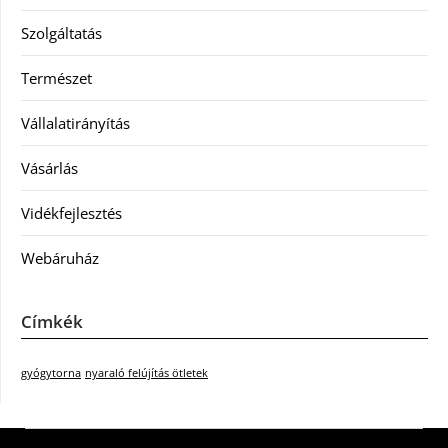
Szolgáltatás
Természet
Vállalatirányítás
Vásárlás
Vidékfejlesztés
Webáruház
Címkék
gyógytorna
nyaraló felújítás ötletek