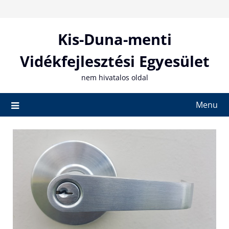
Skip
to
content
Kis-Duna-menti
Vidékfejlesztési Egyesület
nem hivatalos oldal
Menu