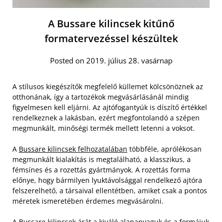
A Bussare kilincsek kitűnő
formatervezéssel készültek
Posted on 2019. július 28. vasárnap
A stílusos kiegészítők megfelelő küllemet kölcsönöznek az
otthonának, így a tartozékok megvásárlásánál mindig
figyelmesen kell eljárni. Az ajtófogantyúk is díszítő értékkel
rendelkeznek a lakásban, ezért megfontolandó a szépen
megmunkált, minőségi termék mellett letenni a voksot.
A
Bussare kilincsek felhozatalában
többféle, aprólékosan
megmunkált kialakítás is megtalálható, a klasszikus, a
fémsínes és a rozettás gyártmányok. A rozettás forma
előnye, hogy bármilyen lyuktávolsággal rendelkező ajtóra
felszerelhető, a társaival ellentétben, amiket csak a pontos
méretek ismeretében érdemes megvásárolni.
A Bussare kilincsek árát a kiváló alapanyaguk és a formájuk