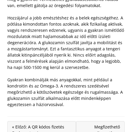
van, emellett gátolja az öregedési folyamatokat.
Hozzájárul a jobb emésztéshez és a belek egészségéhez. A
pótlása kimondottan fontos azoknak, akik fizikailag aktívak,
vagyis rendszeresen edzenek, ugyanis a gyakran ismétlődő
mozdulatok miatt hajlamosabbak az idő előtti ízületi
degenerációra.
A glukozamin szulfát javítja a mobilitást és
a mozgástartományt. Ezt a fantasztikus anyagot a tengeri
állatok kitinpáncéljából nyerik ki. Nincs előírt adagolás,
viszont a felmérések alapján elmondható, hogy a legjobb,
ha napi 500-1500 mg kerül a szervezetbe.
Gyakran kombinálják más anyagokkal, mint például a
kondroitin és az Omega-3. A rendszeres szedésével
megőrizhető a kötőszövetek egészsége és rugalmassága. A
glukozamin szulfát alkalmazása előtt mindenképpen
egyeztessen a háziorvosával.
« Előző: A QR kódos fizetés
Megfizethető