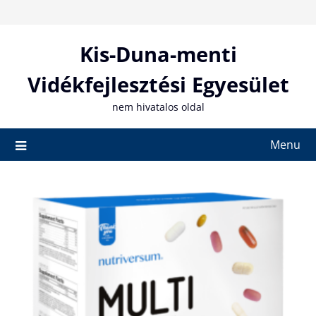
Skip
to
content
Kis-Duna-menti
Vidékfejlesztési Egyesület
nem hivatalos oldal
Menu