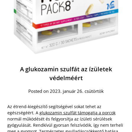
A glukozamin szulfát az ízületek
védelméért
Posted on 2023. január 26. csütörtök
Az étrend-kiegészítő segítségével sokat tehet az
egészségéért. A
glukozamin szulfát támogatja a porcok
normál működését és felgyorsítja az ízületi sérülések
gyógyulását. Rendkívül gyorsan felszívódik, így nem terheli
meg a gyomrot. Természetes gyulladáscsökkentő hatása