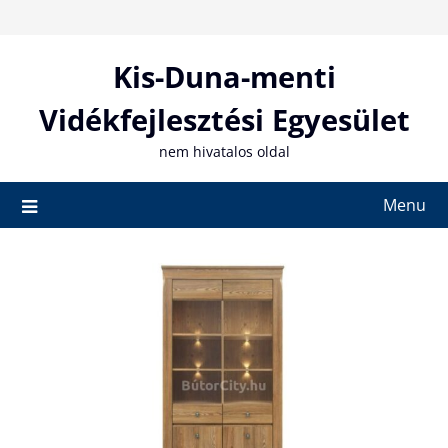
Skip
to
content
Kis-Duna-menti
Vidékfejlesztési Egyesület
nem hivatalos oldal
Menu