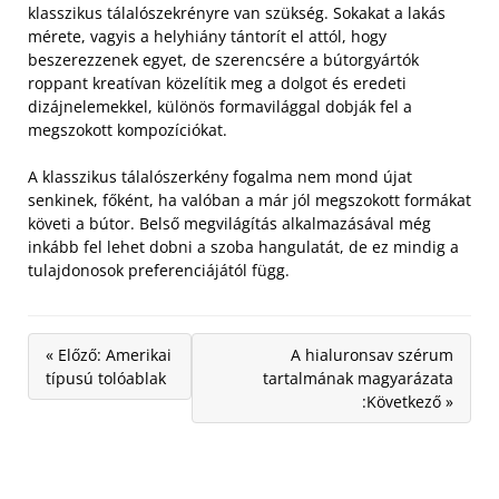
klasszikus tálalószekrényre van szükség. Sokakat a lakás
mérete, vagyis a helyhiány tántorít el attól, hogy
beszerezzenek egyet, de szerencsére a bútorgyártók
roppant kreatívan közelítik meg a dolgot és eredeti
dizájnelemekkel, különös formavilággal dobják fel a
megszokott kompozíciókat.
A klasszikus tálalószerkény fogalma nem mond újat
senkinek, főként, ha valóban a már jól megszokott formákat
követi a bútor. Belső megvilágítás alkalmazásával még
inkább fel lehet dobni a szoba hangulatát, de ez mindig a
tulajdonosok preferenciájától függ.
« Előző: Amerikai
A hialuronsav szérum
típusú tolóablak
tartalmának magyarázata
:Következő »