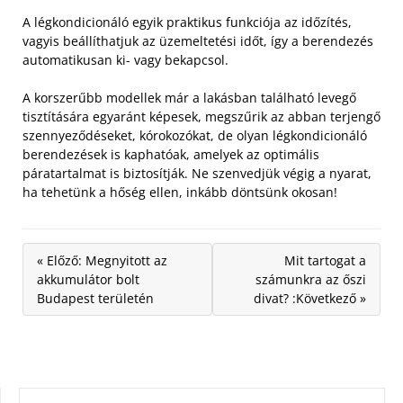
A légkondicionáló egyik praktikus funkciója az időzítés,
vagyis beállíthatjuk az üzemeltetési időt, így a berendezés
automatikusan ki- vagy bekapcsol.
A korszerűbb modellek már a lakásban található levegő
tisztítására egyaránt képesek, megszűrik az abban terjengő
szennyeződéseket, kórokozókat, de olyan légkondicionáló
berendezések is kaphatóak, amelyek az optimális
páratartalmat is biztosítják. Ne szenvedjük végig a nyarat,
ha tehetünk a hőség ellen, inkább döntsünk okosan!
« Előző: Megnyitott az
Mit tartogat a
akkumulátor bolt
számunkra az őszi
Budapest területén
divat? :Következő »
KERESÉS: