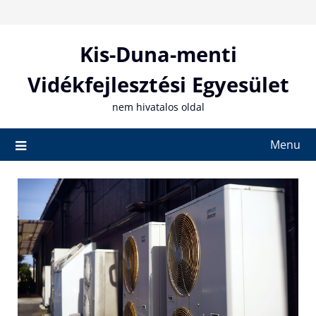
Skip
to
content
Kis-Duna-menti
Vidékfejlesztési Egyesület
nem hivatalos oldal
Menu