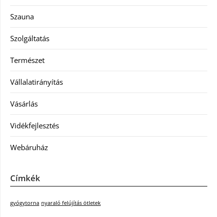
Szauna
Szolgáltatás
Természet
Vállalatirányítás
Vásárlás
Vidékfejlesztés
Webáruház
Címkék
gyógytorna
nyaraló felújítás ötletek