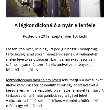
A légkondicionáló a nyár ellenfele
Posted on 2019. szeptember 10. kedd
Lassan itt a nyár, vele együtt pedig a hosszú hónapokig
tartó hőség, amit sokan nehezen viselnek. A kellemetlen
meleg levegő az otthonainkban is megreked, azonban
számos olyan módszer létezik, amivel ezt a tényezőt
kiküszöbölhetjük. A
légkondicionáló használata révén
lehűthetjük a lakásunkat,
illetve kedvünk szerint beállíthatunk egy adott hőfokot a
készüléken, amit a készülék folyamatos jelleggel fenntart. A
távkapcsolón található gombok segítségével lehet
változtatni a hőmérséklet értékén, valamint a különböző
módok így érhetőek el.