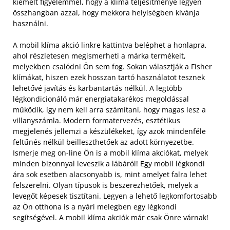
kiemelt figyelemmel, hogy a klíma teljesítménye legyen
összhangban azzal, hogy mekkora helyiségben kívánja
használni.
A mobil klíma akció linkre kattintva beléphet a honlapra,
ahol részletesen megismerheti a márka termékeit,
melyekben csalódni Ön sem fog. Sokan választják a Fisher
klímákat, hiszen ezek hosszan tartó használatot tesznek
lehetővé javítás és karbantartás nélkül. A legtöbb
légkondicionáló már energiatakarékos megoldással
működik, így nem kell arra számítani, hogy magas lesz a
villanyszámla. Modern formatervezés, esztétikus
megjelenés jellemzi a készülékeket, így azok mindenféle
feltűnés nélkül beilleszthetőek az adott környezetbe.
Ismerje meg on-line Ön is a mobil klíma akciókat, melyek
minden bizonnyal leveszik a lábáról! Egy mobil légkondi
ára sok esetben alacsonyabb is, mint amelyet falra lehet
felszerelni. Olyan típusok is beszerezhetőek, melyek a
levegőt képesek tisztítani. Legyen a lehető legkomfortosabb
az Ön otthona is a nyári melegben egy légkondi
segítségével. A mobil klíma akciók már csak Önre várnak!