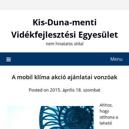
Skip
to
content
Kis-Duna-menti
Vidékfejlesztési Egyesület
nem hivatalos oldal
Menu
A mobil klíma akció ajánlatai vonzóak
Posted on 2015. április 18. szombat
Ahhoz,
hogy
otthona a
lehető