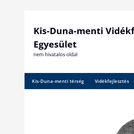
Skip
to
content
Kis-Duna-menti Vidékf
Egyesület
nem hivatalos oldal
Kis-Duna-menti térség
Vidékfejlesztés