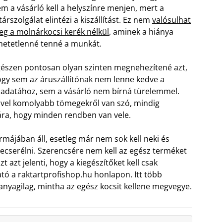
m a vásárló kell a helyszínre menjen, mert a
társzolgálat elintézi a kiszállítást. Ez nem
valósulhat
g a molnárkocsi kerék nélkül
, aminek a hiánya
hetetlenné tenné a munkát.
észen pontosan olyan szinten megnehezítené azt,
gy sem az áruszállítónak nem lenne kedve a
ladatához, sem a vásárló nem bírná türelemmel.
vel komolyabb tömegekről van szó, mindig
tára, hogy minden rendben van vele.
májában áll, esetleg már nem sok kell neki és
ecserélni. Szerencsére nem kell az egész terméket
 azt jelenti, hogy a kiegészítőket kell csak
tó a raktartprofishop.hu honlapon. Itt több
r anyagilag, mintha az egész kocsit kellene megvegye.