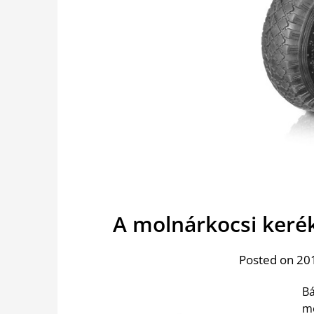
A molnárkocsi keré
Posted on 201
Bá
mé