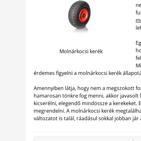
ne
fu
me
le
Eg
ho
Molnárkocsi kerék
fe
Mi
érdemes figyelni a molnárkocsi kerék állapo
Amennyiben látja, hogy nem a megszokott for
hamarosan tönkre fog menni, akkor javasolt l
kicserélni, elegendő mindössze a kerekeket. Ezt
megrendelni. A molnárkocsi kerék megtalálha
változatot is talál, ráadásul sokkal jobban já