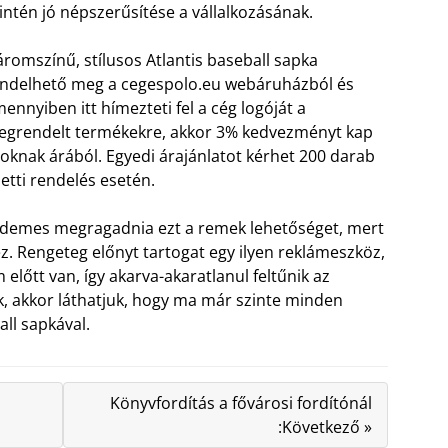
intén jó népszerűsítése a vállalkozásának.
romszínű, stílusos Atlantis baseball sapka
ndelhető meg a cegespolo.eu webáruházból és
ennyiben itt hímezteti fel a cég logóját a
grendelt termékekre, akkor 3% kedvezményt kap
oknak árából. Egyedi árajánlatot kérhet 200 darab
letti rendelés esetén.
demes megragadnia ezt a remek lehetőséget, mert
. Rengeteg előnyt tartogat egy ilyen reklámeszköz,
 előtt van, így akarva-akaratlanul feltűnik az
k, akkor láthatjuk, hogy ma már szinte minden
ll sapkával.
Könyvfordítás a fővárosi fordítónál
:Következő »