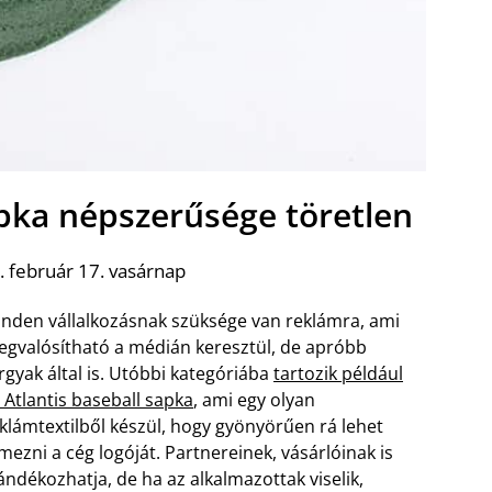
apka népszerűsége töretlen
 február 17. vasárnap
nden vállalkozásnak szüksége van reklámra, ami
gvalósítható a médián keresztül, de apróbb
rgyak által is. Utóbbi kategóriába
tartozik például
 Atlantis baseball sapka
, ami egy olyan
klámtextilből készül, hogy gyönyörűen rá lehet
mezni a cég logóját. Partnereinek, vásárlóinak is
ándékozhatja, de ha az alkalmazottak viselik,