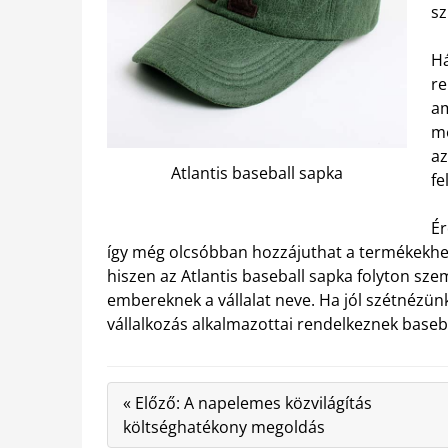
sz
Há
re
am
me
az
Atlantis baseball sapka
fe
Ér
így még olcsóbban hozzájuthat a termékekhez
hiszen az Atlantis baseball sapka folyton szem
embereknek a vállalat neve. Ha jól szétnézün
vállalkozás alkalmazottai rendelkeznek baseba
« Előző: A napelemes közvilágítás
költséghatékony megoldás