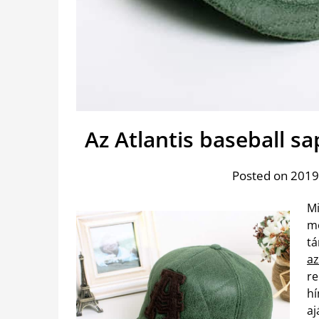
Az Atlantis baseball s
Posted on 2019.
Mi
me
tá
az
re
hí
aj