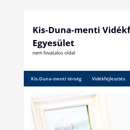
Skip
to
content
Kis-Duna-menti Vidékf
Egyesület
nem hivatalos oldal
Kis-Duna-menti térség
Vidékfejlesztés