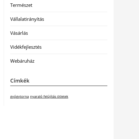
Természet
Vállalatirányítás
Vásárlás
Vidékfejlesztés
Webáruház
Címkék
gyógytorna
nyaraló felújítás ötletek