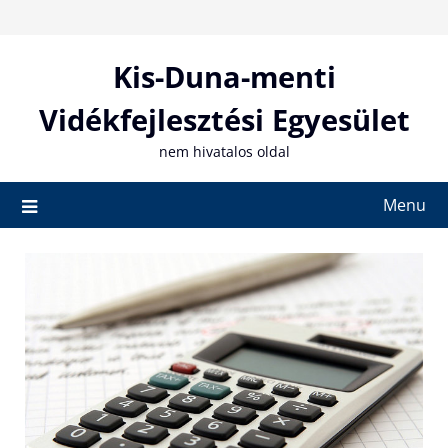
Skip
to
content
Kis-Duna-menti
Vidékfejlesztési Egyesület
nem hivatalos oldal
Menu