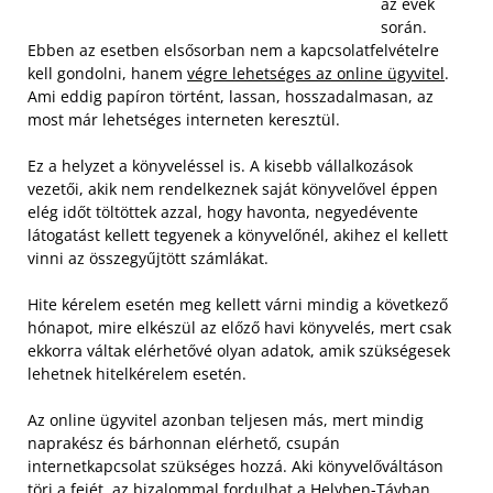
az évek
során.
Ebben az esetben elsősorban nem a kapcsolatfelvételre
kell gondolni, hanem
végre lehetséges az online ügyvitel
.
Ami eddig papíron történt, lassan, hosszadalmasan, az
most már lehetséges interneten keresztül.
Ez a helyzet a könyveléssel is. A kisebb vállalkozások
vezetői, akik nem rendelkeznek saját könyvelővel éppen
elég időt töltöttek azzal, hogy havonta, negyedévente
látogatást kellett tegyenek a könyvelőnél, akihez el kellett
vinni az összegyűjtött számlákat.
Hite kérelem esetén meg kellett várni mindig a következő
hónapot, mire elkészül az előző havi könyvelés, mert csak
ekkorra váltak elérhetővé olyan adatok, amik szükségesek
lehetnek hitelkérelem esetén.
Az online ügyvitel azonban teljesen más, mert mindig
naprakész és bárhonnan elérhető, csupán
internetkapcsolat szükséges hozzá. Aki könyvelőváltáson
töri a fejét, az bizalommal fordulhat a Helyben-Távban