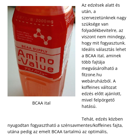
Az edzések alatt és
után, a
szervezetünknek nagy
szüksége van
folyadékbevitelre, az
viszont nem mindegy,
hogy mit fogyasztunk.
Ideális választás lehet
a BCAA ital, aminek
több fajtája
megvásárolható a
fitzone.hu
webáruházból. A
koffeines változat
edzés előtt ajánlott,
mivel felpörgető
BCAA ital
hatású.
Tehát, edzés közben
nyugodtan fogyasztható a szénsavmentes/koffeines fajta,
utána pedig az emelt BCAA tartalmú az optimális,