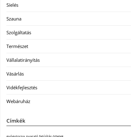
Síelés
Szauna
Szolgáltatás
Természet
Vállalatirányítás
Vásárlás
Vidékfejlesztés
Webáruház
Címkék
gyógytorna
nyaraló felújítás ötletek