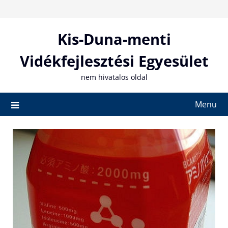
Skip
to
content
Kis-Duna-menti
Vidékfejlesztési Egyesület
nem hivatalos oldal
Menu