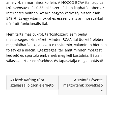
amelyikben már nincs koffein. A NOCCO BCAA ital tropical
ízű, szénsavas és 0,33 ml kiszerelésben kapható ebben az
internetes boltban. Az ára nagyon kedvező, hiszen csak
549 Ft. Ez egy vitaminokkal és esszenciális aminosavakkal
dúsított funkcionális ital.
Nem tartalmaz cukrot, tartósítószert, sem pedig
mesterséges színezéket. Minden BCAA ital összetételében
megtalálható a D-, a B6-, a B12-vitamin, valamint a biotin, a
folsav és a niacin. Egészséges ital, amit minden mozgást
kedvelő és sportoló embernek meg kell kóstolnia. Bátran
válassza ezt az edzésekhez, és tapasztalja meg a hatását!
« Előző: Rafting túra
A szántás évente
szállással olcsón elérhető
megtörténik :Következő
»