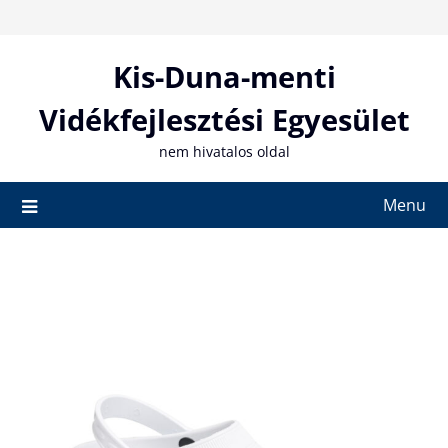
Skip
to
content
Kis-Duna-menti
Vidékfejlesztési Egyesület
nem hivatalos oldal
Menu