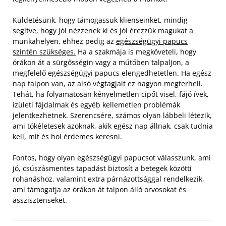
Küldetésünk, hogy támogassuk klienseinket, mindig
segítve, hogy jól nézzenek ki és jól érezzük magukat a
munkahelyen, ehhez pedig az
egészségügyi papucs
szintén szükséges.
Ha a szakmája is megköveteli, hogy
órákon át a sürgősségin vagy a műtőben talpaljon, a
megfelelő egészségügyi papucs elengedhetetlen.
Ha egész
nap talpon van, az alsó végtagjait ez nagyon megterheli.
Tehát, ha folyamatosan kényelmetlen cipőt visel, fájó ívek,
ízületi fájdalmak és egyéb kellemetlen problémák
jelentkezhetnek. Szerencsére, számos olyan lábbeli létezik,
ami tökéletesek azoknak, akik egész nap állnak, csak tudnia
kell, mit és hol érdemes keresni.
Fontos, hogy olyan egészségügyi papucsot válasszunk, ami
jó, csúszásmentes tapadást biztosít a betegek közötti
rohanáshoz, valamint extra párnázottsággal rendelkezik,
ami támogatja az órákon át talpon álló orvosokat és
asszisztenseket.