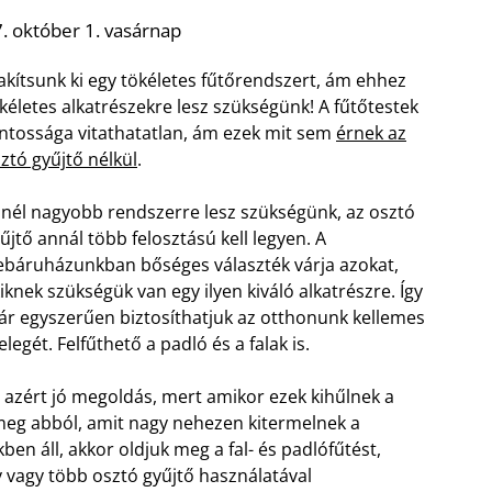
. október 1. vasárnap
akítsunk ki egy tökéletes fűtőrendszert, ám ehhez
kéletes alkatrészekre lesz szükségünk! A fűtőtestek
ntossága vitathatatlan, ám ezek mit sem
érnek az
ztó gyűjtő nélkül
.
nél nagyobb rendszerre lesz szükségünk, az osztó
űjtő annál több felosztású kell legyen. A
báruházunkban bőséges választék várja azokat,
iknek szükségük van egy ilyen kiváló alkatrészre. Így
r egyszerűen biztosíthatjuk az otthonunk kellemes
legét. Felfűthető a padló és a falak is.
 azért jó megoldás, mert amikor ezek kihűlnek a
meg abból, amit nagy nehezen kitermelnek a
ben áll, akkor oldjuk meg a fal- és padlófűtést,
vagy több osztó gyűjtő használatával