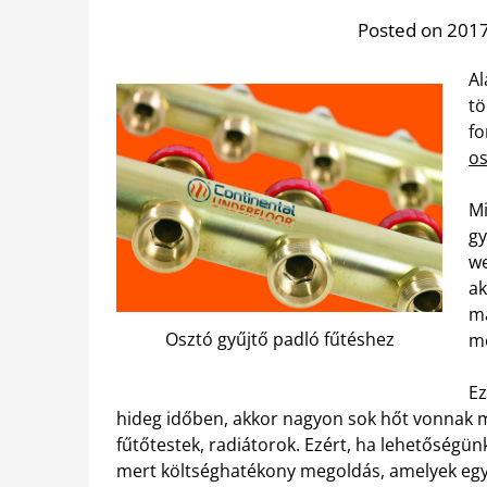
Posted on 2017
Al
tö
fo
os
Mi
gy
we
ak
má
Osztó gyűjtő padló fűtéshez
me
Ez
hideg időben, akkor nagyon sok hőt vonnak 
fűtőtestek, radiátorok. Ezért, ha lehetőségünk
mert költséghatékony megoldás, amelyek egy 