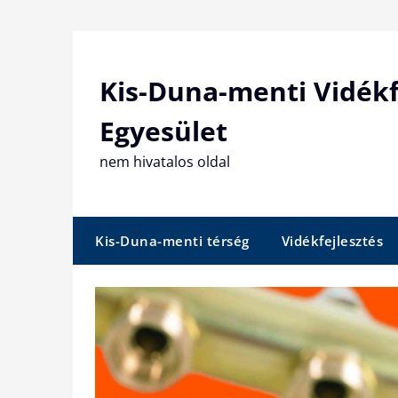
Skip
to
content
Kis-Duna-menti Vidékf
Egyesület
nem hivatalos oldal
Kis-Duna-menti térség
Vidékfejlesztés