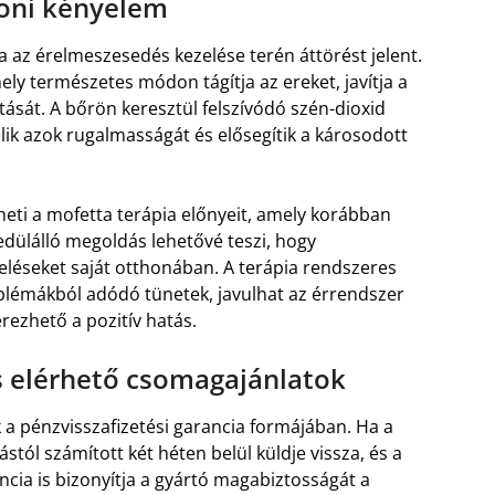
honi kényelem
ia az érelmeszesedés kezelése terén áttörést jelent.
ely természetes módon tágítja az ereket, javítja a
tását. A bőrön keresztül felszívódó szén-dioxid
lik azok rugalmasságát és elősegítik a károsodott
heti a mofetta terápia előnyeit, amely korábban
edülálló megoldás lehetővé teszi, hogy
eléseket saját otthonában. A terápia rendszeres
blémákból adódó tünetek, javulhat az érrendszer
érezhető a pozitív hatás.
és elérhető csomagajánlatok
 a pénzvisszafizetési garancia formájában. Ha a
stól számított két héten belül küldje vissza, és a
rancia is bizonyítja a gyártó magabiztosságát a