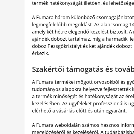
termék hatékonyságát illetően, és lehetőség
A Fumara három különböző csomagajánlatot k
legmegfelelőbb megoldást. Az alapcsomag 14.
amely két hétre elegendő kezelést biztosít. A
ajándék dobozt tartalmaz, míg a harmadik, 
doboz Pezsgőkristályt és két ajándék dobozt 
érkezik.
Szakértői támogatás és tová
A Fumara termékei mögött orvosokból és gyóg
tudományos alapokra helyezve fejlesztették ki
a termék minőségét és hatékonyságát az ére
kezelésében. Az ügyfeleket professzionális ügy
elérhető a vásárlás előtt és után egyaránt.
A Fumara weboldalán számos hasznos informác
megelőzéséről és kezeléséről. A tudásbázisb