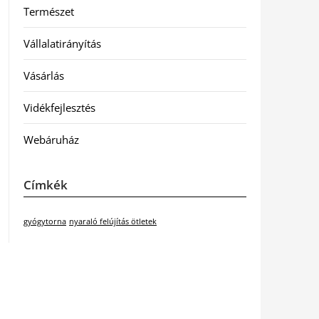
Természet
Vállalatirányítás
Vásárlás
Vidékfejlesztés
Webáruház
Címkék
gyógytorna
nyaraló felújítás ötletek