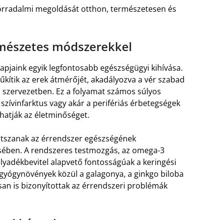
forradalmi megoldását otthon, természetesen és
rmészetes módszerekkel
apjaink egyik legfontosabb egészségügyi kihívása.
űkítik az erek átmérőjét, akadályozva a vér szabad
 a szervezetben. Ez a folyamat számos súlyos
szívinfarktus vagy akár a perifériás érbetegségek
hatják az életminőséget.
átszanak az érrendszer egészségének
sében. A rendszeres testmozgás, az omega-3
lyadékbevitel alapvető fontosságúak a keringési
gyógynövények közül a galagonya, a ginkgo biloba
n is bizonyítottak az érrendszeri problémák