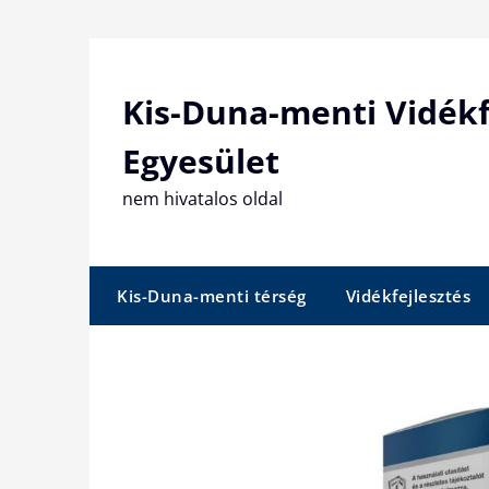
Skip
to
content
Kis-Duna-menti Vidékf
Egyesület
nem hivatalos oldal
Kis-Duna-menti térség
Vidékfejlesztés