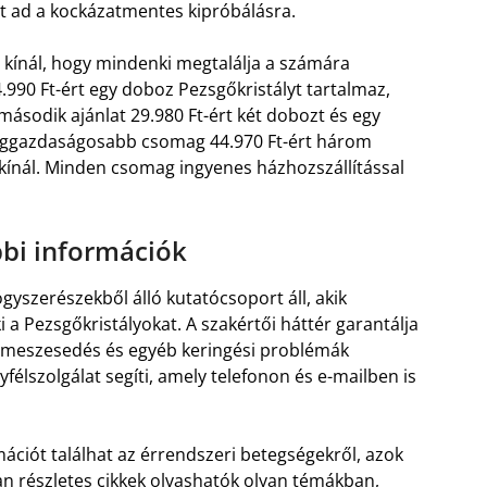
et ad a kockázatmentes kipróbálásra.
ínál, hogy mindenki megtalálja a számára
990 Ft-ért egy doboz Pezsgőkristályt tartalmaz,
 második ajánlat 29.980 Ft-ért két dobozt és egy
leggazdaságosabb csomag 44.970 Ft-ért három
kínál. Minden csomag ingyenes házhozszállítással
bbi információk
yszerészekből álló kutatócsoport áll, akik
 a Pezsgőkristályokat. A szakértői háttér garantálja
lmeszesedés és egyéb keringési problémák
félszolgálat segíti, amely telefonon és e-mailben is
iót találhat az érrendszeri betegségekről, azok
an részletes cikkek olvashatók olyan témákban,