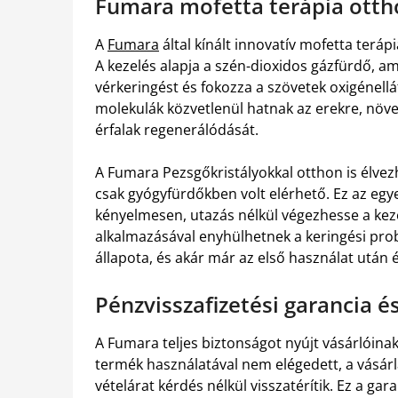
Fumara mofetta terápia ott
A
Fumara
által kínált innovatív mofetta teráp
A kezelés alapja a szén-dioxidos gázfürdő, am
vérkeringést és fokozza a szövetek oxigénellá
molekulák közvetlenül hatnak az erekre, növe
érfalak regenerálódását.
A Fumara Pezsgőkristályokkal otthon is élvez
csak gyógyfürdőkben volt elérhető. Ez az egy
kényelmesen, utazás nélkül végezhesse a kez
alkalmazásával enyhülhetnek a keringési pro
állapota, és akár már az első használat után 
Pénzvisszafizetési garancia 
A Fumara teljes biztonságot nyújt vásárlóinak
termék használatával nem elégedett, a vásárlá
vételárat kérdés nélkül visszatérítik. Ez a ga