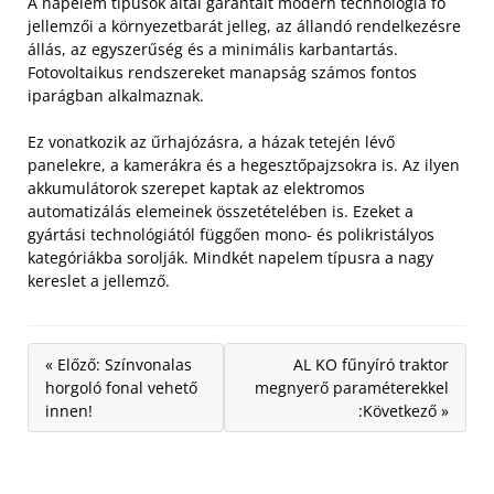
A napelem típusok által garantált modern technológia fő
jellemzői a környezetbarát jelleg, az állandó rendelkezésre
állás, az egyszerűség és a minimális karbantartás.
Fotovoltaikus rendszereket manapság számos fontos
iparágban alkalmaznak.
Ez vonatkozik az űrhajózásra, a házak tetején lévő
panelekre, a kamerákra és a hegesztőpajzsokra is. Az ilyen
akkumulátorok szerepet kaptak az elektromos
automatizálás elemeinek összetételében is. Ezeket a
gyártási technológiától függően mono- és polikristályos
kategóriákba sorolják. Mindkét napelem típusra a nagy
kereslet a jellemző.
« Előző: Színvonalas
AL KO fűnyíró traktor
horgoló fonal vehető
megnyerő paraméterekkel
innen!
:Következő »