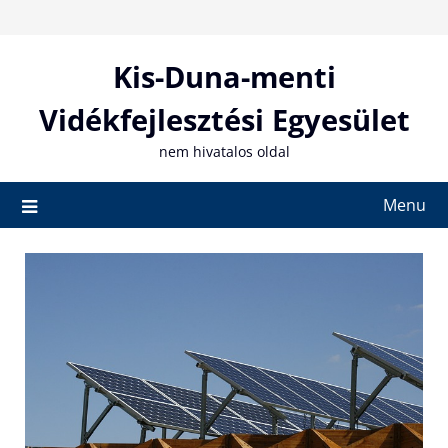
Skip
to
content
Kis-Duna-menti
Vidékfejlesztési Egyesület
nem hivatalos oldal
Menu