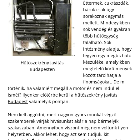
Éttermek, cukrászdák,
bárok csak úgy
sorakoznak egymás
mellett. Mindegyikben
sok vendég és gyakran
több hűtőegység
található. Sok
intézmény alapja, hogy
legyen egy megbízható
készüléke, amelyikben
Hűtőszekrény javítás
megfelelő körülmények
Budapesten
között tárolhatja a
finomságokat. De mi
történik, ha valamiért megáll a motor és nem indul el
ismét? Ilyenkor
előtérbe kerül a hűtőszekrény javítás
Budapest
valamelyik pontján.
Nem kell aggódni, mert nagyon gyors munkát végző
szakemberek várják hívásunkat akár a nap bármelyik
szakaszában. Amennyiben viszont még nem voltunk ilyen
helyzetben, akkor lehet, hogy azt sem tudjuk, kit