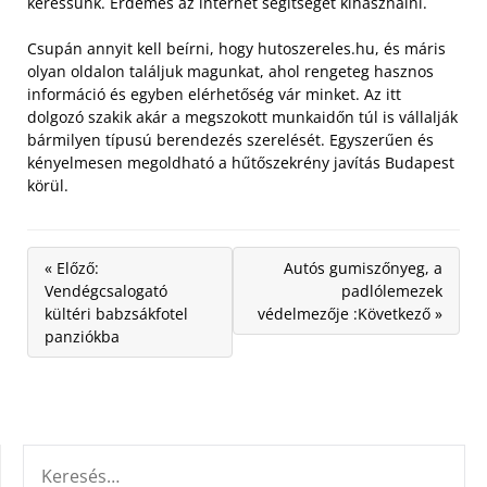
keressünk. Érdemes az internet segítségét kihasználni.
Csupán annyit kell beírni, hogy hutoszereles.hu, és máris
olyan oldalon találjuk magunkat, ahol rengeteg hasznos
információ és egyben elérhetőség vár minket. Az itt
dolgozó szakik akár a megszokott munkaidőn túl is vállalják
bármilyen típusú berendezés szerelését. Egyszerűen és
kényelmesen megoldható a hűtőszekrény javítás Budapest
körül.
« Előző:
Autós gumiszőnyeg, a
Vendégcsalogató
padlólemezek
kültéri babzsákfotel
védelmezője :Következő »
panziókba
KERESÉS: