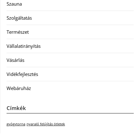
Szauna
Szolgáltatás
Természet
Vállalatirányítás
Vásárlás
Vidékfejlesztés
Webáruház
Címkék
gyógytorna
nyaraló felújítás ötletek