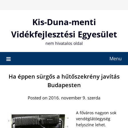
Skip
to
content
Kis-Duna-menti
Vidékfejlesztési Egyesület
nem hivatalos oldal
Menu
Ha éppen sürgős a hűtőszekrény javítás
Budapesten
Posted on 2016. november 9. szerda
A főváros nagyon sok
vendéglátóegység
helyszíne lehet.