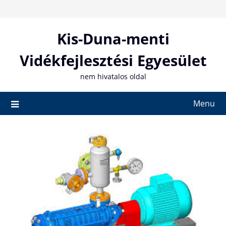
Skip
to
content
Kis-Duna-menti
Vidékfejlesztési Egyesület
nem hivatalos oldal
Menu