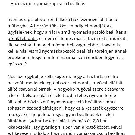
Házi vízmű nyomáskapcsoló beállítás
nyomáskapcsolóval rendelkező házi vízművel állít be a
műhelybe. A hozzáértők ekkor mindig elmondják az
ügyfeleknek, hogy a házi
vízmű nyomáskapcsoló beállítás a
profik feladata
, és nem érdemes másra bízni ezt a munkát,
illetve csináld magad módon belevágni ebbe. Hogyan is
kell a házi vízmű nyomáskapcsoló beállítás történjen annak
érdekében, hogy minden maximálisan rendben legyen az
egésszel?
Nos, azt egyből le kell szögezni, hogy a háztartási célra
használt modellek legtöbbször két darab, rugóval ellátott
állító csavarral bírnak. A nagyobb rugóval szerelt csavarral
a ki- és bekapcsolási értéket tudja fel és nyilván lefelé
állítani. A házi vízmű nyomáskapcsoló beállítás során
sohasem szabad elfelejteni, hogy ez a két érték egyszerre
mozog. Erre jó példa, hogy a gyári beállítások értékei
általában 1,4 bar bekapcsolási nyomás és 2,8 bar
kikapcsolási, így gyárilag 1,4 bar van a kettő között. Mivel
ezt kevesen tudják, a házi vízmű nyomáskapcsoló beállítás