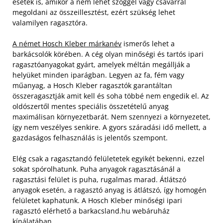
esetek is, amikor a nem lehet szöggel vagy csavarral
megoldani az összeillesztést, ezért szükség lehet
valamilyen ragasztóra.
A német Hosch Kleber márkanév
ismerős lehet a
barkácsolók körében. A cég olyan minőségi és tartós ipari
ragasztóanyagokat gyárt, amelyek méltán megállják a
helyüket minden iparágban. Legyen az fa, fém vagy
műanyag, a Hosch Kleber ragasztók garantáltan
összeragasztják amit kell és soha többé nem engedik el.
Az
oldószertől mentes speciális összetételű anyag
maximálisan környezetbarát. Nem szennyezi a környezetet,
így nem veszélyes senkire. A gyors száradási idő mellett, a
gazdaságos felhasználás is jelentős szempont.
Elég csak a ragasztandó felületetek egyikét bekenni, ezzel
sokat spórolhatunk. Puha anyagok ragasztásánál a
ragasztási felület is puha, rugalmas marad. Átlátszó
anyagok esetén, a ragasztó anyag is átlátszó, így homogén
felületet kaphatunk. A Hosch Kleber minőségi ipari
ragasztó elérhető a barkacsland.hu webáruház
kínálatában.