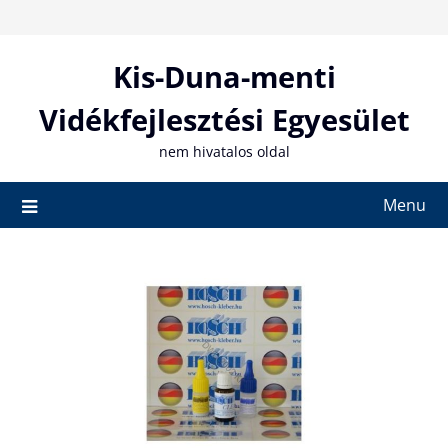
Skip
to
content
Kis-Duna-menti
Vidékfejlesztési Egyesület
nem hivatalos oldal
Menu