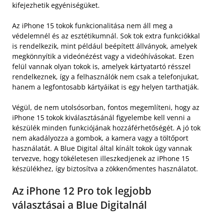
kifejezhetik egyéniségüket.
Az iPhone 15 tokok funkcionalitása nem áll meg a
védelemnél és az esztétikumnál. Sok tok extra funkciókkal
is rendelkezik, mint például beépített állványok, amelyek
megkönnyítik a videónézést vagy a videóhívásokat. Ezen
felül vannak olyan tokok is, amelyek kártyatartó résszel
rendelkeznek, így a felhasználók nem csak a telefonjukat,
hanem a legfontosabb kártyáikat is egy helyen tarthatják.
Végül, de nem utolsósorban, fontos megemlíteni, hogy az
iPhone 15 tokok kiválasztásánál figyelembe kell venni a
készülék minden funkciójának hozzáférhetőségét. A jó tok
nem akadályozza a gombok, a kamera vagy a töltőport
használatát. A Blue Digital által kínált tokok úgy vannak
tervezve, hogy tökéletesen illeszkedjenek az iPhone 15
készülékhez, így biztosítva a zökkenőmentes használatot.
Az iPhone 12 Pro tok legjobb
választásai a Blue Digitalnál