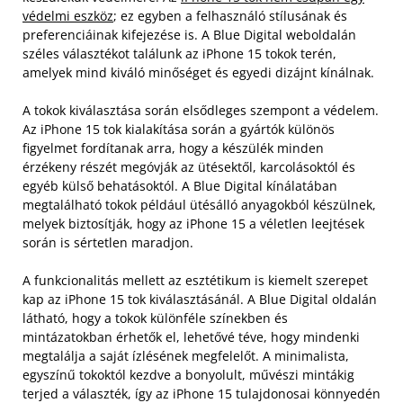
védelmi eszköz
; ez egyben a felhasználó stílusának és
preferenciáinak kifejezése is. A Blue Digital weboldalán
széles választékot találunk az iPhone 15 tokok terén,
amelyek mind kiváló minőséget és egyedi dizájnt kínálnak.
A tokok kiválasztása során elsődleges szempont a védelem.
Az iPhone 15 tok kialakítása során a gyártók különös
figyelmet fordítanak arra, hogy a készülék minden
érzékeny részét megóvják az ütésektől, karcolásoktól és
egyéb külső behatásoktól. A Blue Digital kínálatában
megtalálható tokok például ütésálló anyagokból készülnek,
melyek biztosítják, hogy az iPhone 15 a véletlen leejtések
során is sértetlen maradjon.
A funkcionalitás mellett az esztétikum is kiemelt szerepet
kap az iPhone 15 tok kiválasztásánál. A Blue Digital oldalán
látható, hogy a tokok különféle színekben és
mintázatokban érhetők el, lehetővé téve, hogy mindenki
megtalálja a saját ízlésének megfelelőt. A minimalista,
egyszínű tokoktól kezdve a bonyolult, művészi mintákig
terjed a választék, így az iPhone 15 tulajdonosai könnyedén