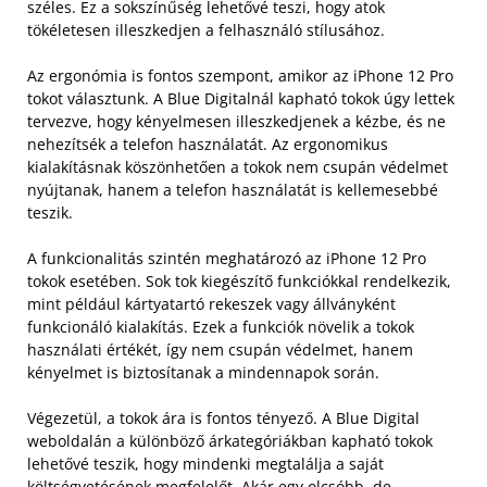
széles. Ez a sokszínűség lehetővé teszi, hogy atok
tökéletesen illeszkedjen a felhasználó stílusához.
Az ergonómia is fontos szempont, amikor az iPhone 12 Pro
tokot választunk. A Blue Digitalnál kapható tokok úgy lettek
tervezve, hogy kényelmesen illeszkedjenek a kézbe, és ne
nehezítsék a telefon használatát. Az ergonomikus
kialakításnak köszönhetően a tokok nem csupán védelmet
nyújtanak, hanem a telefon használatát is kellemesebbé
teszik.
A funkcionalitás szintén meghatározó az iPhone 12 Pro
tokok esetében. Sok tok kiegészítő funkciókkal rendelkezik,
mint például kártyatartó rekeszek vagy állványként
funkcionáló kialakítás. Ezek a funkciók növelik a tokok
használati értékét, így nem csupán védelmet, hanem
kényelmet is biztosítanak a mindennapok során.
Végezetül, a tokok ára is fontos tényező. A Blue Digital
weboldalán a különböző árkategóriákban kapható tokok
lehetővé teszik, hogy mindenki megtalálja a saját
költségvetésének megfelelőt. Akár egy olcsóbb, de