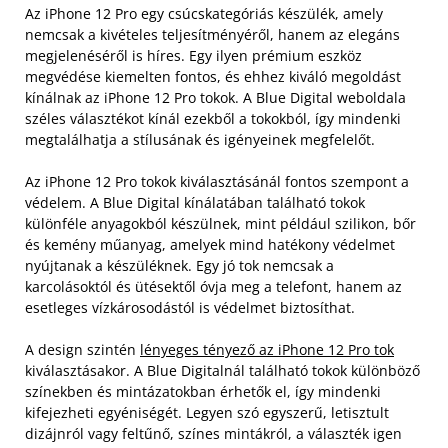
Az iPhone 12 Pro egy csúcskategóriás készülék, amely
nemcsak a kivételes teljesítményéről, hanem az elegáns
megjelenéséről is híres. Egy ilyen prémium eszköz
megvédése kiemelten fontos, és ehhez kiváló megoldást
kínálnak az iPhone 12 Pro tokok. A Blue Digital weboldala
széles választékot kínál ezekből a tokokból, így mindenki
megtalálhatja a stílusának és igényeinek megfelelőt.
Az iPhone 12 Pro tokok kiválasztásánál fontos szempont a
védelem. A Blue Digital kínálatában található tokok
különféle anyagokból készülnek, mint például szilikon, bőr
és kemény műanyag, amelyek mind hatékony védelmet
nyújtanak a készüléknek. Egy jó tok nemcsak a
karcolásoktól és ütésektől óvja meg a telefont, hanem az
esetleges vízkárosodástól is védelmet biztosíthat.
A design szintén
lényeges tényező az iPhone 12 Pro tok
kiválasztásakor. A Blue Digitalnál található tokok különböző
színekben és mintázatokban érhetők el, így mindenki
kifejezheti egyéniségét. Legyen szó egyszerű, letisztult
dizájnról vagy feltűnő, színes mintákról, a választék igen