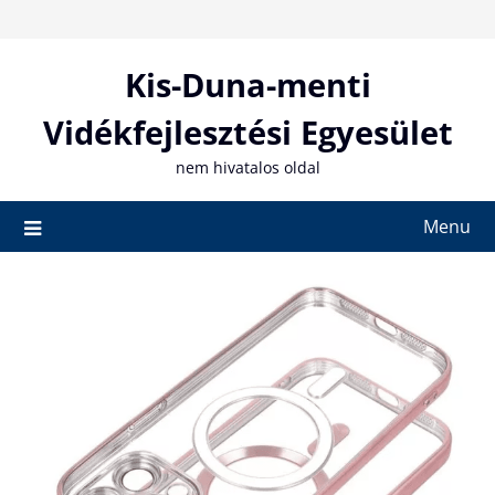
Skip
to
content
Kis-Duna-menti
Vidékfejlesztési Egyesület
nem hivatalos oldal
Menu