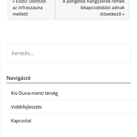
« Előző: Döntsön
A pengetős hangszerek remek
az infraszauna
kikapcsolódást adnak
mellett!
:Következő »
KERESÉS:
Navigáció
Kis-Duna-menti térség
Vidékfejlesztés
Kapcsolat