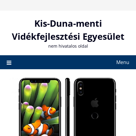
Skip
to
content
Kis-Duna-menti
Vidékfejlesztési Egyesület
nem hivatalos oldal
Menu