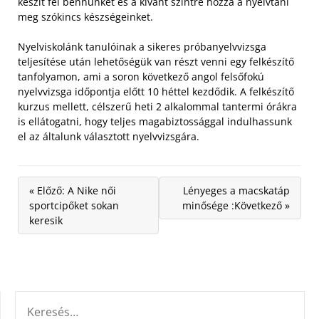
készít fel bennünket és a kívánt szintre hozza a nyelvtani
meg szókincs készségeinket.
Nyelviskolánk tanulóinak a sikeres próbanyelvvizsga
teljesítése után lehetőségük van részt venni egy felkészítő
tanfolyamon, ami a soron következő angol felsőfokú
nyelvvizsga időpontja előtt 10 héttel kezdődik. A felkészítő
kurzus mellett, célszerű heti 2 alkalommal tantermi órákra
is ellátogatni, hogy teljes magabiztossággal indulhassunk
el az általunk választott nyelvvizsgára.
« Előző: A Nike női
Lényeges a macskatáp
sportcipőket sokan
minősége :Következő »
keresik
KERESÉS: