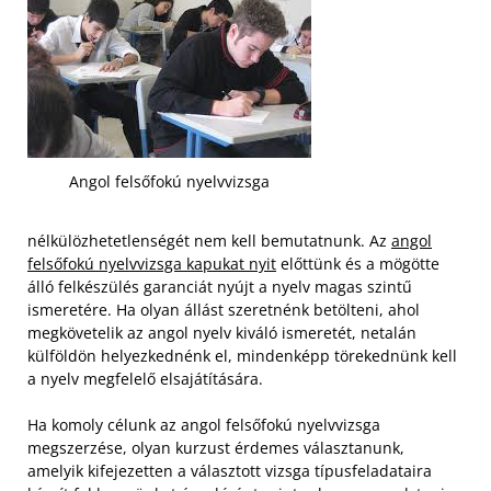
Angol felsőfokú nyelvvizsga
nélkülözhetetlenségét nem kell bemutatnunk. Az
angol
felsőfokú nyelvvizsga kapukat nyit
előttünk és a mögötte
álló felkészülés garanciát nyújt a nyelv magas szintű
ismeretére. Ha olyan állást szeretnénk betölteni, ahol
megkövetelik az angol nyelv kiváló ismeretét, netalán
külföldön helyezkednénk el, mindenképp törekednünk kell
a nyelv megfelelő elsajátítására.
Ha komoly célunk az angol felsőfokú nyelvvizsga
megszerzése, olyan kurzust érdemes választanunk,
amelyik kifejezetten a választott vizsga típusfeladataira