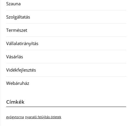
Szauna
Szolgáltatás
Természet
Vállalatirányítás
Vásárlás
Vidékfejlesztés
Webáruház
Címkék
gyógytorna
nyaraló felújítás ötletek