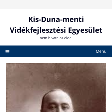
Skip
to
content
Kis-Duna-menti
Vidékfejlesztési Egyesület
nem hivatalos oldal
Menu