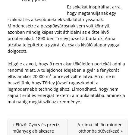
Ez sokakat inspirálhat arra,
hogy megtanuljanak egy
szakmát és a későbbieknek vállalatot nyissanak.
Mindenesetre a pezsgőgyárosnak sem volt könnyű,
azonban mindig képes volt áthidalni az előtte lévő
problémákat. 1890-ben Törley József a budafoki Anna
utcába telepítette a gyárát és csakis kiváló alapanyaggal
dolgozott.
Jeligéje az volt, hogy ő nem akar tökéletlen portékát adni a
renomé miatt. A tulajdonos idejében a gyár a fénykorát
élte, amikor 20000 m² pincével volt ellátva. Arról ne is
beszéljünk, hogy Törley József ragaszkodott a
legmodernebb technológiához. Elmondható, hogy nem
sajnált erőt és energiát fektetni a munkálatokba, aminek a
mai napig meglátszik az eredménye.
« Előző: Gyors és precíz
A klíma jól jön minden
műanyag ablakcsere
otthonba :Következő »