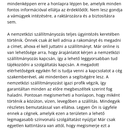
mindenképpen erre a honlapra lépjen be, amelyik minden
fontos információval ellátja az érdeklődőt. Nem lesz gondja
a vámügyek intézésére, a raktározásra és a biztosításra
sem.
A nemzetközi szállítmányozás teljes ügyintézés keretében
történik. Önnek csak át kell adnia a rakományt és megadni
a címet, ahova el kell juttatni a szállítmányt. Már online is
van lehetősége arra, hogy árajánlatot kérjen a nemzetközi
szállítmányozás kapcsán, így a lehető leggyorsabban tud
tájékozódni a szolgáltatás kapcsán. A megadott
elérhetőségek egyikén fel is tudja venni a kapcsolatot a cég
szakemberével, aki mindenben a segítségére lesz. A
nemzetközi szállítmányozást igazi profik végzik, így
garantáltan minden az előre megbeszéltek szerint fog
haladni. Pontosan megismerheti a honlapon, hogy miként
történik a közúton, vízen, levegőben a szállítás. Mindegyik
részletes bemutatással van ellátva. Legyen Ön is ügyfele
ennek a cégnek, amelyik ezen a területen a lehető
legmagasabb színvonalú szolgáltatást nyújtja! Már csak
egyetlen kattintásra van attól, hogy megismerje ezt a