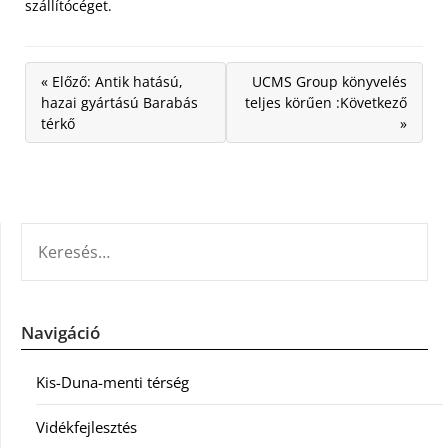
szállítócéget.
« Előző: Antik hatású,
UCMS Group könyvelés
hazai gyártású Barabás
teljes körűen :Következő
térkő
»
KERESÉS:
Navigáció
Kis-Duna-menti térség
Vidékfejlesztés