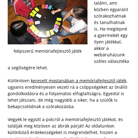
találni, ami
közben egyaránt
szórakozhatnak
és tanulhatnak
is. Ha meglepné
a gyermekét egy
ilyen játékkal,
akkor a
Népszerű memóriafejlesztő játék
webáruházunk
széles választéka
a segítségére lehet.
Különösen
keresett mostanában a memóriafejlesztő játék
,
ugyanis eredményesen vezeti rá a csöppségeket az önálló
gondolkodásra és a folyamatos elfoglaltságra. Egyedül is
lehet játszani, de még nagyobb a siker, ha a szülők is
bekapcsolódnak a szórakozásba.
Vegyék le együtt a polcról a memóriafejlesztő játékot, és
találják meg közösen az ábrák párját! Az oldalunkon
különböző érdekességeket is megrendelhet, hiszen a