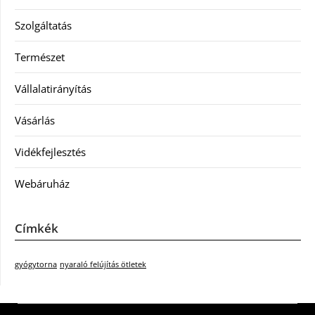
Szolgáltatás
Természet
Vállalatirányítás
Vásárlás
Vidékfejlesztés
Webáruház
Címkék
gyógytorna
nyaraló felújítás ötletek