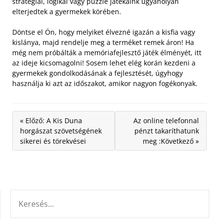
stratégiai, logikai vagy puzzle játékaink ugyanolyan
elterjedtek a gyermekek körében.
Döntse el Ön, hogy melyiket élvezné igazán a kisfia vagy
kislánya, majd rendelje meg a terméket remek áron! Ha
még nem próbálták a memóriafejlesztő játék élményét, itt
az ideje kicsomagolni! Sosem lehet elég korán kezdeni a
gyermekek gondolkodásának a fejlesztését, úgyhogy
használja ki azt az időszakot, amikor nagyon fogékonyak.
« Előző: A Kis Duna
Az online telefonnal
horgászat szövetségének
pénzt takaríthatunk
sikerei és törekvései
meg :Következő »
KERESÉS: