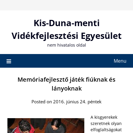
Skip
to
content
Kis-Duna-menti
Vidékfejlesztési Egyesület
nem hivatalos oldal
Menu
Memóriafejlesztő játék fiúknak és
lányoknak
Posted on 2016. június 24. péntek
A kisgyerekek
szeretnek olyan
elfoglaltságokat