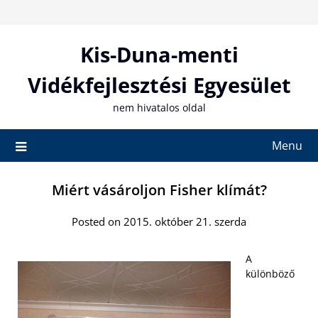
Skip
to
content
Kis-Duna-menti
Vidékfejlesztési Egyesület
nem hivatalos oldal
Menu
Miért vásároljon Fisher klímát?
Posted on 2015. október 21. szerda
A
különböző