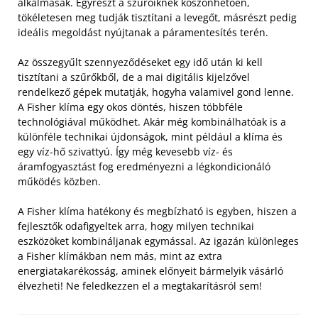
alkalmasak. Egyrészt a szűrőiknek köszönhetően,
tökéletesen meg tudják tisztítani a levegőt, másrészt pedig
ideális megoldást nyújtanak a páramentesítés terén.
Az összegyűlt szennyeződéseket egy idő után ki kell
tisztítani a szűrőkből, de a mai digitális kijelzővel
rendelkező gépek mutatják, hogyha valamivel gond lenne.
A Fisher klíma egy okos döntés, hiszen többféle
technológiával működhet. Akár még kombinálhatóak is a
különféle technikai újdonságok, mint például a klíma és
egy víz-hő szivattyú. Így még kevesebb víz- és
áramfogyasztást fog eredményezni a légkondicionáló
működés közben.
A Fisher klíma hatékony és megbízható is egyben, hiszen a
fejlesztők odafigyeltek arra, hogy milyen technikai
eszközöket kombináljanak egymással. Az igazán különleges
a Fisher klímákban nem más, mint az extra
energiatakarékosság, aminek előnyeit bármelyik vásárló
élvezheti! Ne feledkezzen el a megtakarításról sem!