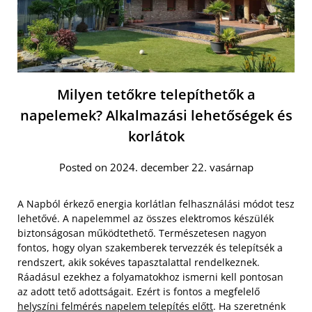
Milyen tetőkre telepíthetők a
napelemek? Alkalmazási lehetőségek és
korlátok
Posted on 2024. december 22. vasárnap
A Napból érkező energia korlátlan felhasználási módot tesz
lehetővé. A napelemmel az összes elektromos készülék
biztonságosan működtethető. Természetesen nagyon
fontos, hogy olyan szakemberek tervezzék és telepítsék a
rendszert, akik sokéves tapasztalattal rendelkeznek.
Ráadásul ezekhez a folyamatokhoz ismerni kell pontosan
az adott tető adottságait. Ezért is fontos a megfelelő
helyszíni felmérés napelem telepítés előtt
. Ha szeretnénk