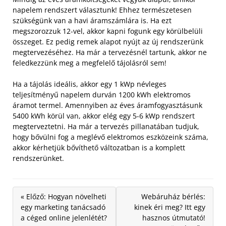
napelem rendszert választunk! Ehhez természetesen
szükségünk van a havi áramszámlára is. Ha ezt
megszorozzuk 12-vel, akkor kapni fogunk egy körülbelüli
összeget. Ez pedig remek alapot nyújt az új rendszerünk
megtervezéséhez. Ha már a tervezésnél tartunk, akkor ne
feledkezzünk meg a megfelelő tájolásról sem!
Ha a tájolás ideális, akkor egy 1 kWp névleges
teljesítményű napelem durván 1200 kWh elektromos
áramot termel. Amennyiben az éves áramfogyasztásunk
5400 kWh körül van, akkor elég egy 5-6 kWp rendszert
megterveztetni. Ha már a tervezés pillanatában tudjuk,
hogy bővülni fog a meglévő elektromos eszközeink száma,
akkor kérhetjük bővíthető változatban is a komplett
rendszerünket.
« Előző: Hogyan növelheti
Webáruház bérlés:
egy marketing tanácsadó
kinek éri meg? Itt egy
a céged online jelenlétét?
hasznos útmutató!