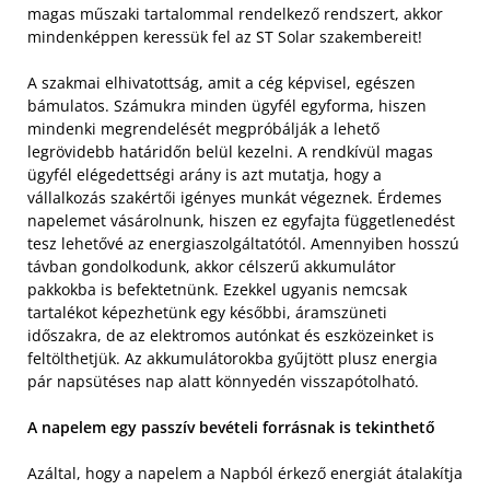
magas műszaki tartalommal rendelkező rendszert, akkor
mindenképpen keressük fel az ST Solar szakembereit!
A szakmai elhivatottság, amit a cég képvisel, egészen
bámulatos. Számukra minden ügyfél egyforma, hiszen
mindenki megrendelését megpróbálják a lehető
legrövidebb határidőn belül kezelni. A rendkívül magas
ügyfél elégedettségi arány is azt mutatja, hogy a
vállalkozás szakértői igényes munkát végeznek. Érdemes
napelemet vásárolnunk, hiszen ez egyfajta függetlenedést
tesz lehetővé az energiaszolgáltatótól. Amennyiben hosszú
távban gondolkodunk, akkor célszerű akkumulátor
pakkokba is befektetnünk. Ezekkel ugyanis nemcsak
tartalékot képezhetünk egy későbbi, áramszüneti
időszakra, de az elektromos autónkat és eszközeinket is
feltölthetjük. Az akkumulátorokba gyűjtött plusz energia
pár napsütéses nap alatt könnyedén visszapótolható.
A napelem egy passzív bevételi forrásnak is tekinthető
Azáltal, hogy a napelem a Napból érkező energiát átalakítja