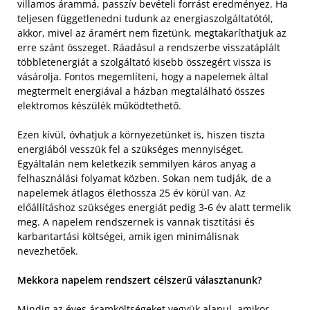
villamos árammá, passzív bevételi forrást eredményez. Ha
teljesen függetlenedni tudunk az energiaszolgáltatótól,
akkor, mivel az áramért nem fizetünk, megtakaríthatjuk az
erre szánt összeget. Ráadásul a rendszerbe visszatáplált
többletenergiát a szolgáltató kisebb összegért vissza is
vásárolja. Fontos megemlíteni, hogy a napelemek által
megtermelt energiával a házban megtalálható összes
elektromos készülék működtethető.
Ezen kívül, óvhatjuk a környezetünket is, hiszen tiszta
energiából vesszük fel a szükséges mennyiséget.
Egyáltalán nem keletkezik semmilyen káros anyag a
felhasználási folyamat közben. Sokan nem tudják, de a
napelemek átlagos élethossza 25 év körül van. Az
előállításhoz szükséges energiát pedig 3-6 év alatt termelik
meg. A napelem rendszernek is vannak tisztítási és
karbantartási költségei, amik igen minimálisnak
nevezhetőek.
Mekkora napelem rendszert célszerű választanunk?
Mindig az éves áramköltségeket vegyük alapul, amikor