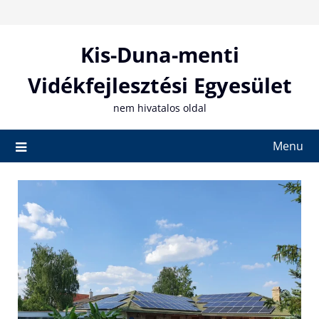
Skip
to
content
Kis-Duna-menti
Vidékfejlesztési Egyesület
nem hivatalos oldal
Menu