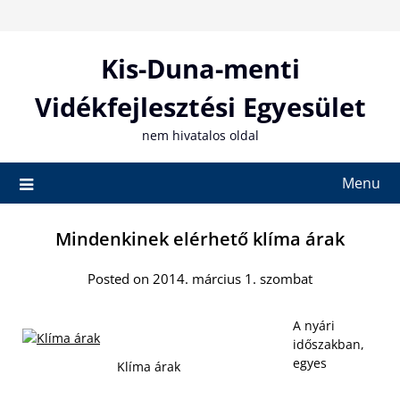
Skip
to
content
Kis-Duna-menti
Vidékfejlesztési Egyesület
nem hivatalos oldal
Menu
Mindenkinek elérhető klíma árak
Posted on 2014. március 1. szombat
A nyári
időszakban,
egyes
Klíma árak