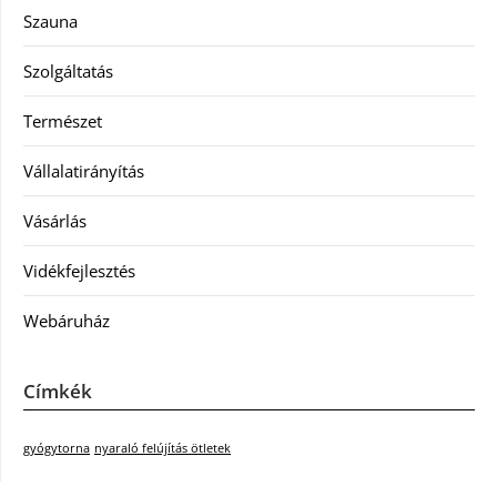
Szauna
Szolgáltatás
Természet
Vállalatirányítás
Vásárlás
Vidékfejlesztés
Webáruház
Címkék
gyógytorna
nyaraló felújítás ötletek