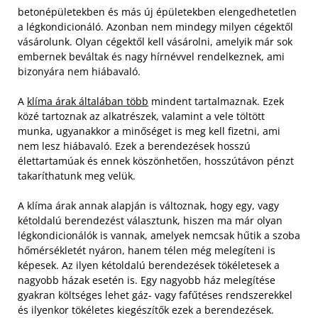
betonépületekben és más új épületekben elengedhetetlen
a légkondicionáló. Azonban nem mindegy milyen cégektől
vásárolunk. Olyan cégektől kell vásárolni, amelyik már sok
embernek beváltak és nagy hírnévvel rendelkeznek, ami
bizonyára nem hiábavaló.
A
klíma árak általában több
mindent tartalmaznak. Ezek
közé tartoznak az alkatrészek, valamint a vele töltött
munka, ugyanakkor a minőséget is meg kell fizetni, ami
nem lesz hiábavaló. Ezek a berendezések hosszú
élettartamúak és ennek köszönhetően, hosszútávon pénzt
takaríthatunk meg velük.
A klíma árak annak alapján is változnak, hogy egy, vagy
kétoldalú berendezést választunk, hiszen ma már olyan
légkondicionálók is vannak, amelyek nemcsak hűtik a szoba
hőmérsékletét nyáron, hanem télen még melegíteni is
képesek. Az ilyen kétoldalú berendezések tökéletesek a
nagyobb házak esetén is. Egy nagyobb ház melegítése
gyakran költséges lehet gáz- vagy fafűtéses rendszerekkel
és ilyenkor tökéletes kiegészítők ezek a berendezések.