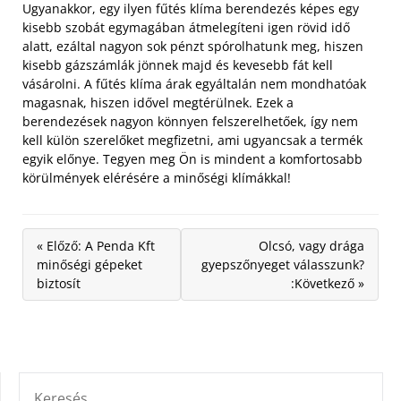
Ugyanakkor, egy ilyen fűtés klíma berendezés képes egy
kisebb szobát egymagában átmelegíteni igen rövid idő
alatt, ezáltal nagyon sok pénzt spórolhatunk meg, hiszen
kisebb gázszámlák jönnek majd és kevesebb fát kell
vásárolni. A fűtés klíma árak egyáltalán nem mondhatóak
magasnak, hiszen idővel megtérülnek. Ezek a
berendezések nagyon könnyen felszerelhetőek, így nem
kell külön szerelőket megfizetni, ami ugyancsak a termék
egyik előnye. Tegyen meg Ön is mindent a komfortosabb
körülmények elérésére a minőségi klímákkal!
« Előző: A Penda Kft
Olcsó, vagy drága
minőségi gépeket
gyepszőnyeget válasszunk?
biztosít
:Következő »
KERESÉS: