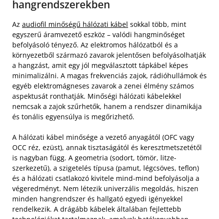
hangrendszerekben
Az
audiofil minőségű hálózati kábel
sokkal több, mint
egyszerű áramvezető eszköz – valódi hangminőséget
befolyásoló tényező. Az elektromos hálózatból és a
környezetből származó zavarok jelentősen befolyásolhatják
a hangzást, amit egy jól megválasztott tápkábel képes
minimalizálni. A magas frekvenciás zajok, rádióhullámok és
egyéb elektromágneses zavarok a zenei élmény számos
aspektusát ronthatják. Minőségi hálózati kábelekkel
nemcsak a zajok szűrhetők, hanem a rendszer dinamikája
és tonális egyensúlya is megőrizhető.
A hálózati kábel minősége a vezető anyagától (OFC vagy
OCC réz, ezüst), annak tisztaságától és keresztmetszetétől
is nagyban függ. A geometria (sodort, tömör, litze-
szerkezetű), a szigetelés típusa (pamut, légcsöves, teflon)
és a hálózati csatlakozó kivitele mind-mind befolyásolja a
végeredményt. Nem létezik univerzális megoldás, hiszen
minden hangrendszer és hallgató egyedi igényekkel
rendelkezik. A drágább kábelek általában fejlettebb