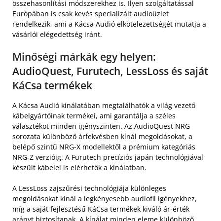
összehasonlítási módszerekhez is. Ilyen szolgáltatással
Európában is csak kevés specializált audioüzlet
rendelkezik, ami a Kácsa Audió elkötelezettségét mutatja a
vásárlói elégedettség iránt.
Minőségi márkák egy helyen:
AudioQuest, Furutech, LessLoss és saját
KáCsa termékek
A Kácsa Audió kínálatában megtalálhatók a világ vezető
kábelgyártóinak termékei, ami garantálja a széles
választékot minden igényszinten. Az AudioQuest NRG
sorozata különböző árfekvésben kínál megoldásokat, a
belépő szintű NRG-X modellektől a prémium kategóriás
NRG-Z verzióig. A Furutech precíziós japán technológiával
készült kábelei is elérhetők a kínálatban.
A LessLoss zajszűrési technológiája különleges
megoldásokat kínál a legkényesebb audiofil igényekhez,
míg a saját fejlesztésű KáCsa termékek kiváló ár-érték
arányt biztosítanak. A kínálat minden eleme különböző