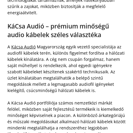
technológiákat tartalmaznak, amelyek hatékonyabban
szűrik a zajokat, miközben biztosítják a megfelelő
energiaátvitelt.
KáCsa Audió – prémium minőségű
audio kábelek széles választéka
A
Kácsa Audió
Magyarország egyik vezető specialistája az
audiofil kábelek terén, különös figyelmet fordítva a hálózati
kábelek kínálatára. A cég nem csupán forgalmaz, hanem
saját műhellyel is rendelkezik, ahol egyedi igényekre
szabott kábeleket készítenek szakértő technikusaik. Az
üzlet kínálatában megtalálhatók a belépő szintű
megoldások mellett a legmagasabb audiofil igényeket
kielégítő, csúcsminőségű hálózati kábelek is.
A Kácsa Audió portfóliója számos nemzetközi márkát
felölel, miközben saját fejlesztésű termékeik is kiemelkedő
minőséget képviselnek a piacon. A különböző árkategóriájú
és műszaki megoldásokat alkalmazó hálózati kábelek között
mindenki megtalálhatja a rendszeréhez legjobban