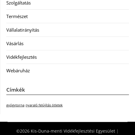
Szolgáltatás
Természet
Vállalatirányítás
Vásárlás
Vidékfejlesztés
Webáruház
Címkék
gyógytorna
nyaraló felújítás ötletek
©2026 Kis-Duna-menti Vidékfejlesztési Egyesület
|