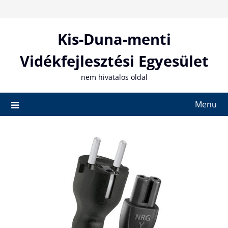
Skip
to
content
Kis-Duna-menti
Vidékfejlesztési Egyesület
nem hivatalos oldal
Menu