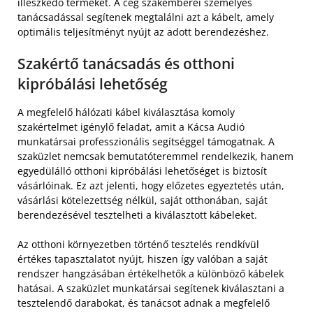
illeszkedő terméket. A cég szakemberei személyes
tanácsadással segítenek megtalálni azt a kábelt, amely
optimális teljesítményt nyújt az adott berendezéshez.
Szakértő tanácsadás és otthoni
kipróbálási lehetőség
A megfelelő hálózati kábel kiválasztása komoly
szakértelmet igénylő feladat, amit a Kácsa Audió
munkatársai professzionális segítséggel támogatnak. A
szaküzlet nemcsak bemutatóteremmel rendelkezik, hanem
egyedülálló otthoni kipróbálási lehetőséget is biztosít
vásárlóinak. Ez azt jelenti, hogy előzetes egyeztetés után,
vásárlási kötelezettség nélkül, saját otthonában, saját
berendezésével tesztelheti a kiválasztott kábeleket.
Az otthoni környezetben történő tesztelés rendkívül
értékes tapasztalatot nyújt, hiszen így valóban a saját
rendszer hangzásában értékelhetők a különböző kábelek
hatásai. A szaküzlet munkatársai segítenek kiválasztani a
tesztelendő darabokat, és tanácsot adnak a megfelelő