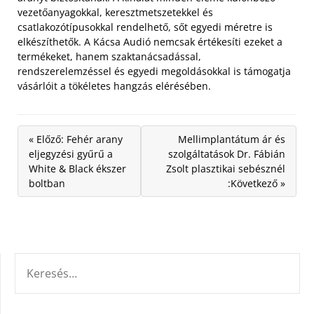
vezetőanyagokkal, keresztmetszetekkel és
csatlakozótípusokkal rendelhető, sőt egyedi méretre is
elkészíthetők. A Kácsa Audió nemcsak értékesíti ezeket a
termékeket, hanem szaktanácsadással,
rendszerelemzéssel és egyedi megoldásokkal is támogatja
vásárlóit a tökéletes hangzás elérésében.
« Előző: Fehér arany
Mellimplantátum ár és
eljegyzési gyűrű a
szolgáltatások Dr. Fábián
White & Black ékszer
Zsolt plasztikai sebésznél
boltban
:Következő »
KERESÉS: