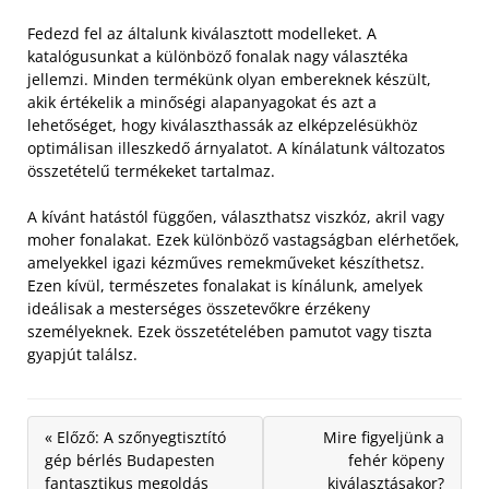
Fedezd fel az általunk kiválasztott modelleket. A
katalógusunkat a különböző fonalak nagy választéka
jellemzi.
Minden termékünk olyan embereknek készült,
akik értékelik a minőségi alapanyagokat és azt a
lehetőséget, hogy kiválaszthassák az elképzelésükhöz
optimálisan illeszkedő árnyalatot. A kínálatunk változatos
összetételű termékeket tartalmaz.
A kívánt hatástól függően, választhatsz viszkóz, akril vagy
moher fonalakat. Ezek különböző vastagságban elérhetőek,
amelyekkel igazi kézműves remekműveket készíthetsz.
Ezen kívül, természetes fonalakat is kínálunk, amelyek
ideálisak a mesterséges összetevőkre érzékeny
személyeknek. Ezek összetételében pamutot vagy tiszta
gyapjút találsz.
« Előző: A szőnyegtisztító
Mire figyeljünk a
gép bérlés Budapesten
fehér köpeny
fantasztikus megoldás
kiválasztásakor?