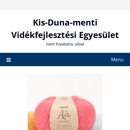
Skip
to
content
Kis-Duna-menti
Vidékfejlesztési Egyesület
nem hivatalos oldal
Menu