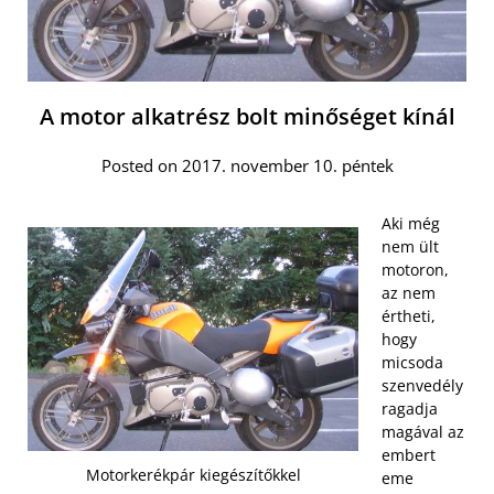
A motor alkatrész bolt minőséget kínál
Posted on 2017. november 10. péntek
Aki még
nem ült
motoron,
az nem
értheti,
hogy
micsoda
szenvedély
ragadja
magával az
embert
Motorkerékpár kiegészítőkkel
eme