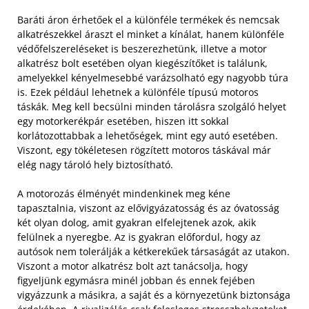
Baráti áron érhetőek el a különféle termékek és nemcsak
alkatrészekkel áraszt el minket a kínálat, hanem különféle
védőfelszereléseket is beszerezhetünk, illetve a motor
alkatrész bolt esetében olyan kiegészítőket is találunk,
amelyekkel kényelmesebbé varázsolható egy nagyobb túra
is. Ezek például lehetnek a különféle típusú motoros
táskák. Meg kell becsülni minden tárolásra szolgáló helyet
egy motorkerékpár esetében, hiszen itt sokkal
korlátozottabbak a lehetőségek, mint egy autó esetében.
Viszont, egy tökéletesen rögzített motoros táskával már
elég nagy tároló hely biztosítható.
A motorozás élményét mindenkinek meg kéne
tapasztalnia, viszont az elővigyázatosság és az óvatosság
két olyan dolog, amit gyakran elfelejtenek azok, akik
felülnek a nyeregbe. Az is gyakran előfordul, hogy az
autósok nem tolerálják a kétkerekűek társaságát az utakon.
Viszont a motor alkatrész bolt azt tanácsolja, hogy
figyeljünk egymásra minél jobban és ennek fejében
vigyázzunk a másikra, a saját és a környezetünk biztonsága