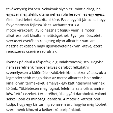
tevékenység közben. Sokaknak olyan ez, mint a drog, ha
egyszer megízlelik, utána nehéz róla leszokni és egy egész
életstílust lehet kialakítani köré. Ezzel együtt jár az is, hogy
folyamatosan fejlesszük és karbantartsuk a
motorkerékpárt, így jó használt
fogjuk venni a motor
alkatrész bolt
kínálta lehetőségeknek. Egy ilyen összetett
szerkezet esetében rengeteg olyan alkatrész van, ami
használat közben nagy igénybevételnek van kitéve, ezért
rendszeres cserére szorulnak.
Ilyenek például a fékpofák, a gumiabroncsok, stb. Hogyha
nem szeretnénk mindenegyes darabot felkutatni
személyesen a különféle szaküzletekben, akkor válasszuk a
legmodernebb megoldást! Az motor alkatrész bolt online
kínál olyan termékeket, amelyek egy kattintásnyira vannak
tőlünk. Tökéletesen meg fognak felelni arra a célra, amire
készítették ezeket. Lecserélhetjük a gyári darabokat, valami
sokkal jobb és minőségi darabra. A motor alkatrész bolt
tudja, hogy egy kis tuning sohasem árt, hogyha még többet
szeretnénk kihozni a kétkerekű paripánkból.