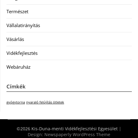
Természet
Vállalatirányítás
Vásárlás
Vidékfejlesztés
Webáruház
Címkék
gyógytorna
nyaraló felújítás ötletek
©2026 Kis-Duna-menti Vidékfejlesztési Egyesület
|
Design:
Newspaperly WordPress Theme