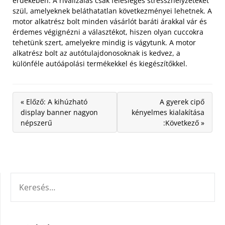
érdekében. A rivalizálás csak felesleges stresszhelyzeteket
szül, amelyeknek beláthatatlan következményei lehetnek. A
motor alkatrész bolt minden vásárlót baráti árakkal vár és
érdemes végignézni a választékot, hiszen olyan cuccokra
tehetünk szert, amelyekre mindig is vágytunk. A motor
alkatrész bolt az autótulajdonosoknak is kedvez, a
különféle autóápolási termékekkel és kiegészítőkkel.
« Előző: A kihúzható
A gyerek cipő
display banner nagyon
kényelmes kialakítása
népszerű
:Következő »
KERESÉS: