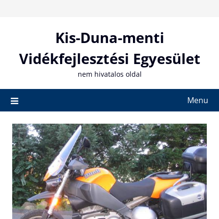
Skip
to
content
Kis-Duna-menti
Vidékfejlesztési Egyesület
nem hivatalos oldal
Menu