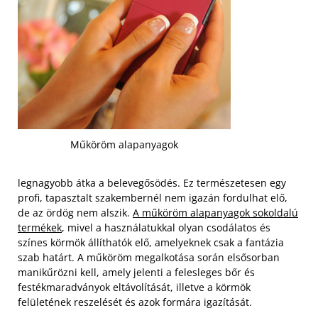
Műköröm alapanyagok
legnagyobb átka a belevegősödés. Ez természetesen egy
profi, tapasztalt szakembernél nem igazán fordulhat elő,
de az ördög nem alszik.
A műköröm alapanyagok sokoldalú
termékek
, mivel a használatukkal olyan csodálatos és
színes körmök állíthatók elő, amelyeknek csak a fantázia
szab határt. A műköröm megalkotása során elsősorban
manikűrözni kell, amely jelenti a felesleges bőr és
festékmaradványok eltávolítását, illetve a körmök
felületének reszelését és azok formára igazítását.