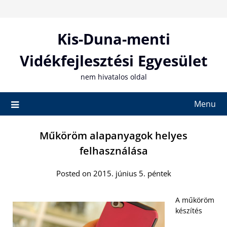
Skip
to
content
Kis-Duna-menti
Vidékfejlesztési Egyesület
nem hivatalos oldal
Menu
Műköröm alapanyagok helyes
felhasználása
Posted on 2015. június 5. péntek
A műköröm
készítés