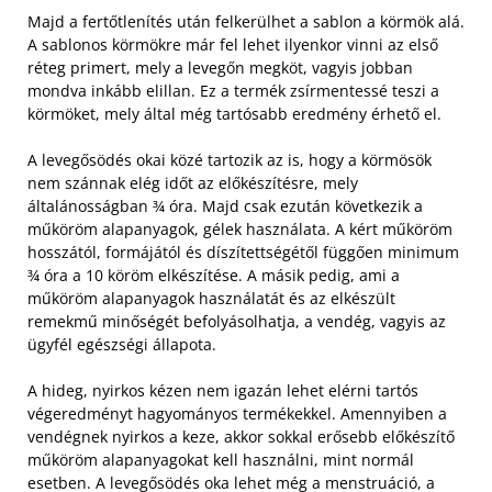
Majd a fertőtlenítés után felkerülhet a sablon a körmök alá.
A sablonos körmökre már fel lehet ilyenkor vinni az első
réteg primert, mely a levegőn megköt, vagyis jobban
mondva inkább elillan.
Ez a termék zsírmentessé teszi a
körmöket, mely által még tartósabb eredmény érhető el.
A levegősödés okai közé tartozik az is, hogy a körmösök
nem szánnak elég időt az előkészítésre, mely
általánosságban ¾ óra. Majd csak ezután következik a
műköröm alapanyagok, gélek használata. A kért műköröm
hosszától, formájától és díszítettségétől függően minimum
¾ óra a 10 köröm elkészítése. A másik pedig, ami a
műköröm alapanyagok használatát és az elkészült
remekmű minőségét befolyásolhatja, a vendég, vagyis az
ügyfél egészségi állapota.
A hideg, nyirkos kézen nem igazán lehet elérni tartós
végeredményt hagyományos termékekkel. Amennyiben a
vendégnek nyirkos a keze, akkor sokkal erősebb előkészítő
műköröm alapanyagokat kell használni, mint normál
esetben. A levegősödés oka lehet még a menstruáció, a