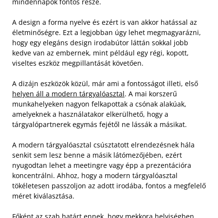
mindennapok fontos része.
A design a forma nyelve és ezért is van akkor hatással az
életminőségre. Ezt a legjobban úgy lehet megmagyarázni,
hogy egy elegáns design irodabútor láttán sokkal jobb
kedve van az embernek, mint például egy régi, kopott,
viseltes eszköz megpillantását követően.
A dizájn eszközök közül, már ami a fontosságot illeti, első
helyen áll a modern tárgyalóasztal
. A mai korszerű
munkahelyeken nagyon felkapottak a csónak alakúak,
amelyeknek a használatakor elkerülhető, hogy a
tárgyalópartnerek egymás fejétől ne lássák a másikat.
A modern tárgyalóasztal csúsztatott elrendezésnek hála
senkit sem lesz benne a másik látómezőjében, ezért
nyugodtan lehet a meetingre vagy épp a prezentációra
koncentrálni. Ahhoz, hogy a modern tárgyalóasztal
tökéletesen passzoljon az adott irodába, fontos a megfelelő
méret kiválasztása.
Főként az szab határt ennek, hogy mekkora helyiségben