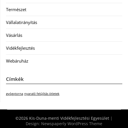
Természet
Vállalatirányítás
Vásárlás
Vidékfejlesztés
Webáruház
Címkék
gyógytorna
nyaraló felújítás ötletek
©2026 Kis-Duna-menti Vidékfejlesztési Egyesület
|
Design:
Newspaperly WordPress Theme