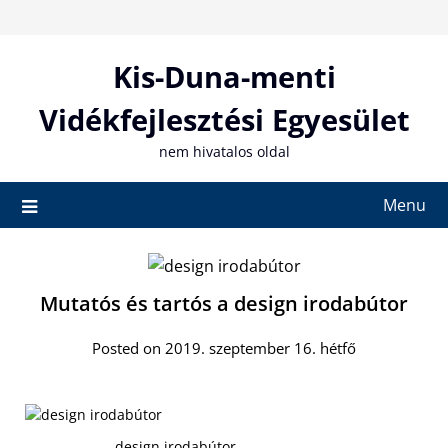
Skip
to
content
Kis-Duna-menti
Vidékfejlesztési Egyesület
nem hivatalos oldal
Menu
Mutatós és tartós a design irodabútor
Posted on 2019. szeptember 16. hétfő
design irodabútor