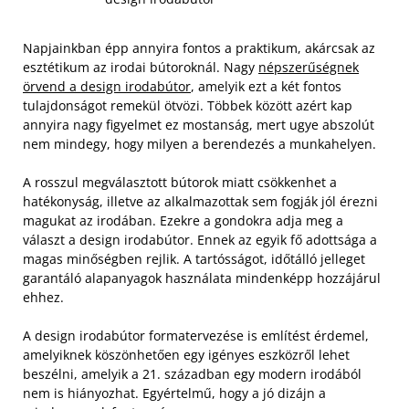
Napjainkban épp annyira fontos a praktikum, akárcsak az
esztétikum az irodai bútoroknál. Nagy
népszerűségnek
örvend a design irodabútor
, amelyik ezt a két fontos
tulajdonságot remekül ötvözi. Többek között azért kap
annyira nagy figyelmet ez mostanság, mert ugye abszolút
nem mindegy, hogy milyen a berendezés a munkahelyen.
A rosszul megválasztott bútorok miatt csökkenhet a
hatékonyság, illetve az alkalmazottak sem fogják jól érezni
magukat az irodában. Ezekre a gondokra adja meg a
választ a design irodabútor. Ennek az egyik fő adottsága a
magas minőségben rejlik. A tartósságot, időtálló jelleget
garantáló alapanyagok használata mindenképp hozzájárul
ehhez.
A design irodabútor formatervezése is említést érdemel,
amelyiknek köszönhetően egy igényes eszközről lehet
beszélni, amelyik a 21. században egy modern irodából
nem is hiányozhat. Egyértelmű, hogy a jó dizájn a