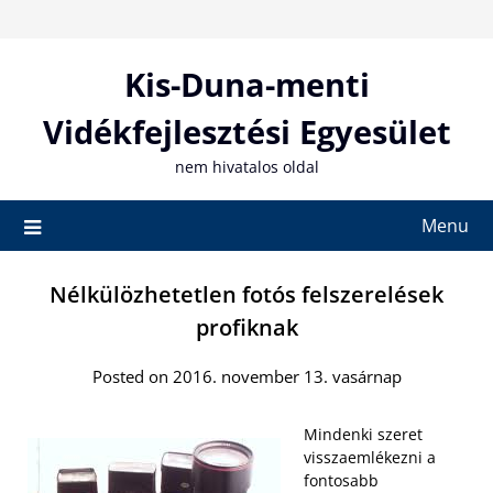
Skip
to
content
Kis-Duna-menti
Vidékfejlesztési Egyesület
nem hivatalos oldal
Menu
Nélkülözhetetlen fotós felszerelések
profiknak
Posted on 2016. november 13. vasárnap
Mindenki szeret
visszaemlékezni a
fontosabb