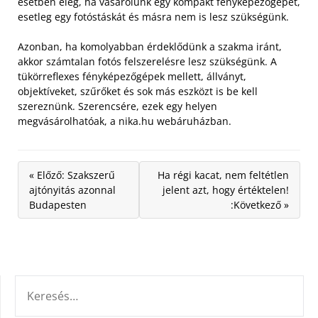
esetben elég, ha vásárolunk egy kompakt fényképezőgépet,
esetleg egy fotóstáskát és másra nem is lesz szükségünk.
Azonban, ha komolyabban érdeklődünk a szakma iránt,
akkor számtalan fotós felszerelésre lesz szükségünk. A
tükörreflexes fényképezőgépek mellett, állványt,
objektíveket, szűrőket és sok más eszközt is be kell
szereznünk. Szerencsére, ezek egy helyen
megvásárolhatóak, a nika.hu webáruházban.
« Előző: Szakszerű
Ha régi kacat, nem feltétlen
ajtónyitás azonnal
jelent azt, hogy értéktelen!
Budapesten
:Következő »
KERESÉS: