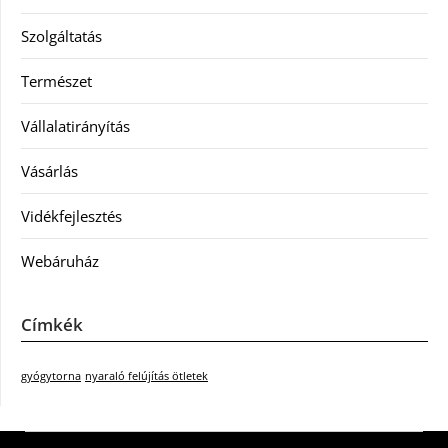
Szolgáltatás
Természet
Vállalatirányítás
Vásárlás
Vidékfejlesztés
Webáruház
Címkék
gyógytorna
nyaraló felújítás ötletek