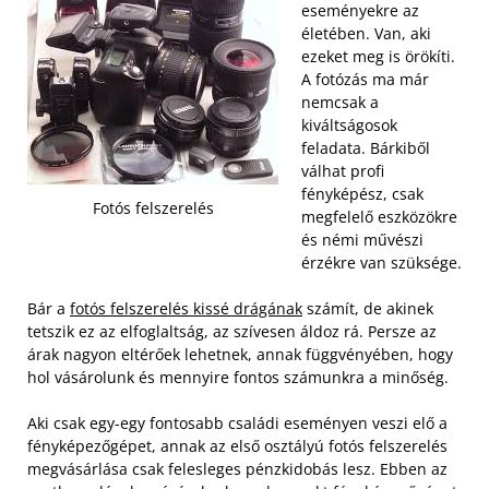
eseményekre az
életében. Van, aki
ezeket meg is örökíti.
A fotózás ma már
nemcsak a
kiváltságosok
feladata. Bárkiből
válhat profi
fényképész, csak
Fotós felszerelés
megfelelő eszközökre
és némi művészi
érzékre van szüksége.
Bár a
fotós felszerelés kissé drágának
számít, de akinek
tetszik ez az elfoglaltság, az szívesen áldoz rá. Persze az
árak nagyon eltérőek lehetnek, annak függvényében, hogy
hol vásárolunk és mennyire fontos számunkra a minőség.
Aki csak egy-egy fontosabb családi eseményen veszi elő a
fényképezőgépet, annak az első osztályú fotós felszerelés
megvásárlása csak felesleges pénzkidobás lesz. Ebben az