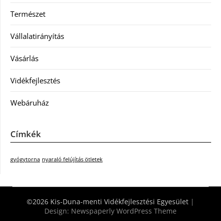
Természet
Vállalatirányítás
Vásárlás
Vidékfejlesztés
Webáruház
Címkék
gyógytorna
nyaraló felújítás ötletek
©2026 Kis-Duna-menti Vidékfejlesztési Egyesület
|
Design:
Newspaperly WordPress Theme