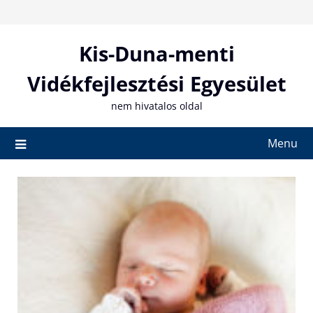
Skip
to
content
Kis-Duna-menti
Vidékfejlesztési Egyesület
nem hivatalos oldal
Menu