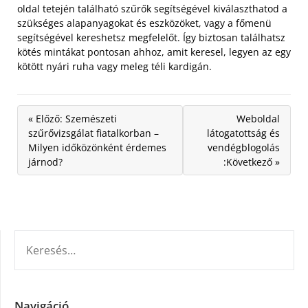
oldal tetején található szűrők segítségével kiválaszthatod a
szükséges alapanyagokat és eszközöket, vagy a főmenü
segítségével kereshetsz megfelelőt. Így biztosan találhatsz
kötés mintákat pontosan ahhoz, amit keresel, legyen az egy
kötött nyári ruha vagy meleg téli kardigán.
« Előző: Szemészeti
Weboldal
szűrővizsgálat fiatalkorban –
látogatottság és
Milyen időközönként érdemes
vendégblogolás
járnod?
:Következő »
KERESÉS:
Navigáció