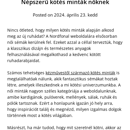
Népszerű kötés minták nőknek
Posted on 2024. április 23. kedd
Nincs ötleted, hogy milyen kötés minták alapján alkosd
meg az új ruhádat? A Nordfonal weboldalára elsősorban
női sémák kerülnek fel. Ezeket azzal a céllal terveztük, hogy
a klasszikus dizájn és természetes anyagok
felhasználásával megalkothasd a kedvenc kötött
ruhadarabjaidat.
Számos tehetséges
kézművestől származó kötés minták
is
megtalálhatóak nálunk, akik fantasztikus sémákat hoztak
létre, amelyek illeszkednek a mi kötési univerzumunkba.
A
női minták nagyon széles kategóriája a weboldalunknak,
amibe kardigánok, pulóverek, mellények, sálak, ruhák és
pólók tartoznak. Ezért a honlapunk igazán jó hely arra,
hogy inspirációt találj és megnézd, milyen izgalmas dolgok
történnek most a kötés világában.
Másrészt, ha már tudod, hogy mit szeretnél kötni, akkor az