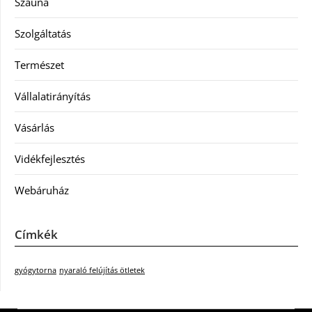
Szauna
Szolgáltatás
Természet
Vállalatirányítás
Vásárlás
Vidékfejlesztés
Webáruház
Címkék
gyógytorna
nyaraló felújítás ötletek