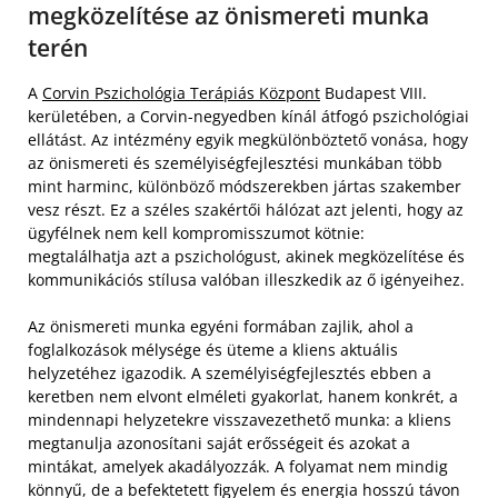
megközelítése az önismereti munka
terén
A
Corvin Pszichológia Terápiás Központ
Budapest VIII.
kerületében, a Corvin-negyedben kínál átfogó pszichológiai
ellátást. Az intézmény egyik megkülönböztető vonása, hogy
az önismereti és személyiségfejlesztési munkában több
mint harminc, különböző módszerekben jártas szakember
vesz részt. Ez a széles szakértői hálózat azt jelenti, hogy az
ügyfélnek nem kell kompromisszumot kötnie:
megtalálhatja azt a pszichológust, akinek megközelítése és
kommunikációs stílusa valóban illeszkedik az ő igényeihez.
Az önismereti munka egyéni formában zajlik, ahol a
foglalkozások mélysége és üteme a kliens aktuális
helyzetéhez igazodik. A személyiségfejlesztés ebben a
keretben nem elvont elméleti gyakorlat, hanem konkrét, a
mindennapi helyzetekre visszavezethető munka: a kliens
megtanulja azonosítani saját erősségeit és azokat a
mintákat, amelyek akadályozzák. A folyamat nem mindig
könnyű, de a befektetett figyelem és energia hosszú távon