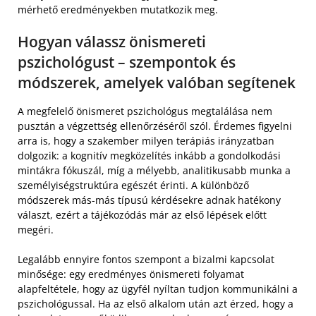
mérhető eredményekben mutatkozik meg.
Hogyan válassz önismereti
pszichológust – szempontok és
módszerek, amelyek valóban segítenek
A megfelelő önismeret pszichológus megtalálása nem
pusztán a végzettség ellenőrzéséről szól. Érdemes figyelni
arra is, hogy a szakember milyen terápiás irányzatban
dolgozik: a kognitív megközelítés inkább a gondolkodási
mintákra fókuszál, míg a mélyebb, analitikusabb munka a
személyiségstruktúra egészét érinti. A különböző
módszerek más-más típusú kérdésekre adnak hatékony
választ, ezért a tájékozódás már az első lépések előtt
megéri.
Legalább ennyire fontos szempont a bizalmi kapcsolat
minősége: egy eredményes önismereti folyamat
alapfeltétele, hogy az ügyfél nyíltan tudjon kommunikálni a
pszichológussal. Ha az első alkalom után azt érzed, hogy a