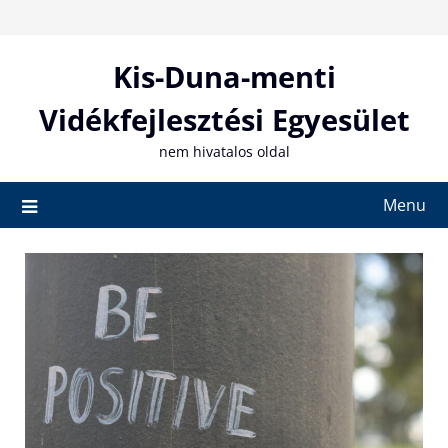
Skip
to
content
Kis-Duna-menti
Vidékfejlesztési Egyesület
nem hivatalos oldal
Menu