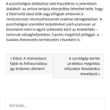
A pszichológiai ellátáshoz való hozzáférés is jelentősen
átalakult: az online terápia elterjedése lehetővé tette, hogy
a fővárostól távol élők vagy elfoglalt emberek is
rendszeresen részesülhessenek szakmai támogatásban. A
pszichológiai szemlélet terjedésével párhuzamosan az
önismeret iránt is egyre szélesebb körű az érdeklődés –
nemcsak válsághelyzetben, hanem megelőző jelleggel, a
tudatos életvezetés természetes részeként is.
« Előző: A molnárkocsi
A súrológép bérlés
fajtái és felhasználása:
praktikus megoldás
így érdemes dönteni!
időszakos feladatokra
:Következő »
KERESÉS: