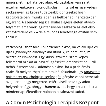
minőségét meghatározó alap. Aki tisztában van saját
érzelmi reakcióival, gondolkodási mintáival és viselkedési
szokásaival, az képes tudatosabb döntéseket hozni
kapcsolataiban, munkájában és hétköznapi helyzetekben
egyaránt. A személyiség kialakulása egész életen átívelő
folyamat, amelynek legintenzívebb szakasza az élet első
két évtizedére esik – de a fejlődés lehetősége ezután sem
zárul le.
Pszichológushoz fordulni érdemes akkor, ha valaki újra és
újra ugyanolyan akadályokba ütközik, és nem látja, mi
okozza az elakadást. Egy külső, szakmai szem képes
felismerni azokat az összefüggéseket, amelyeket belülről
nehéz észrevenni – különösen akkor, ha a problémás
reakciók mélyen rögzült mintákból fakadnak. Egy
tapasztalt
önismeret pszichológus segítségét
igénybe venni nemcsak
azt jelenti, hogy megérted, miért viselkedsz egy adott
helyzetben úgy, ahogy – hanem azt is, hogy ezt a tudást a
mindennapi életedben valóban alkalmazni tudod.
A Corvin Pszichológia Terápiás Központ