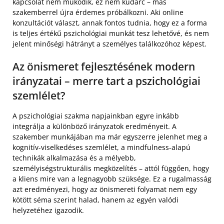
kapcsolat nem működik, ez nem kudarc – más
szakemberrel újra érdemes próbálkozni. Aki online
konzultációt választ, annak fontos tudnia, hogy ez a forma
is teljes értékű pszichológiai munkát tesz lehetővé, és nem
jelent minőségi hátrányt a személyes találkozóhoz képest.
Az önismeret fejlesztésének modern
irányzatai – merre tart a pszichológiai
szemlélet?
A pszichológiai szakma napjainkban egyre inkább
integrálja a különböző irányzatok eredményeit. A
szakember munkájában ma már egyszerre jelenhet meg a
kognitív-viselkedéses szemlélet, a mindfulness-alapú
technikák alkalmazása és a mélyebb,
személyiségstrukturális megközelítés – attól függően, hogy
a kliens mire van a legnagyobb szüksége. Ez a rugalmasság
azt eredményezi, hogy az önismereti folyamat nem egy
kötött séma szerint halad, hanem az egyén valódi
helyzetéhez igazodik.