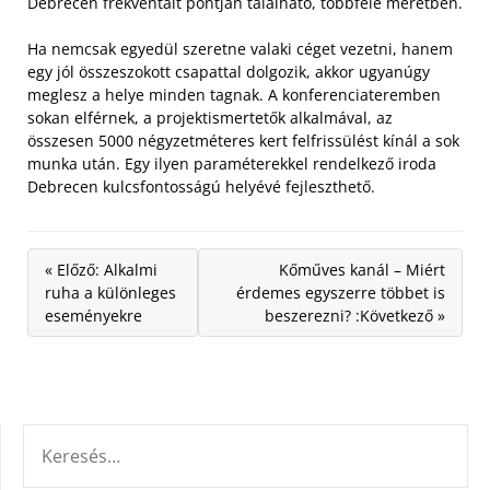
Debrecen frekventált pontján található, többféle méretben.
Ha nemcsak egyedül szeretne valaki céget vezetni, hanem
egy jól összeszokott csapattal dolgozik, akkor ugyanúgy
meglesz a helye minden tagnak. A konferenciateremben
sokan elférnek, a projektismertetők alkalmával, az
összesen 5000 négyzetméteres kert felfrissülést kínál a sok
munka után. Egy ilyen paraméterekkel rendelkező iroda
Debrecen kulcsfontosságú helyévé fejleszthető.
« Előző: Alkalmi
Kőműves kanál – Miért
ruha a különleges
érdemes egyszerre többet is
eseményekre
beszerezni? :Következő »
KERESÉS: