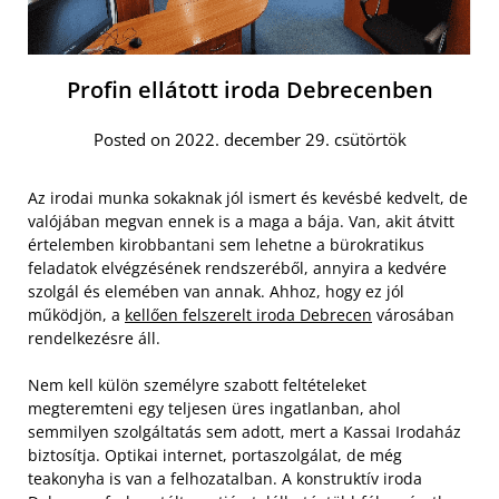
Profin ellátott iroda Debrecenben
Posted on 2022. december 29. csütörtök
Az irodai munka sokaknak jól ismert és kevésbé kedvelt, de
valójában megvan ennek is a maga a bája. Van, akit átvitt
értelemben kirobbantani sem lehetne a bürokratikus
feladatok elvégzésének rendszeréből, annyira a kedvére
szolgál és elemében van annak. Ahhoz, hogy ez jól
működjön, a
kellően felszerelt iroda Debrecen
városában
rendelkezésre áll.
Nem kell külön személyre szabott feltételeket
megteremteni egy teljesen üres ingatlanban, ahol
semmilyen szolgáltatás sem adott, mert a Kassai Irodaház
biztosítja. Optikai internet, portaszolgálat, de még
teakonyha is van a felhozatalban. A konstruktív iroda