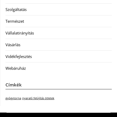
Szolgáltatás
Természet
Vállalatirányítás
Vásárlás
Vidékfejlesztés
Webáruház
Címkék
gyógytorna
nyaraló felújítás ötletek