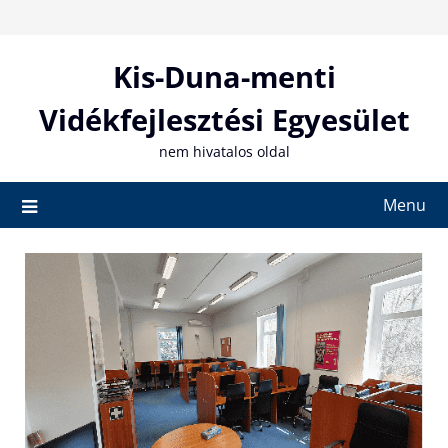
Skip
to
content
Kis-Duna-menti
Vidékfejlesztési Egyesület
nem hivatalos oldal
Menu