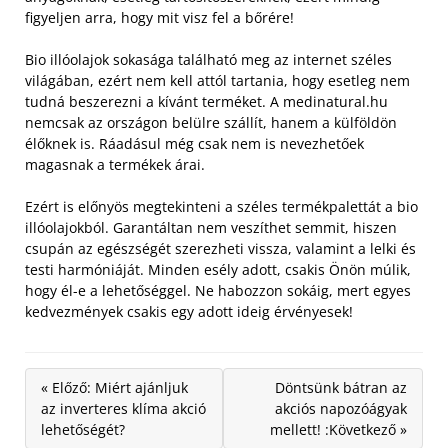
figyeljen arra, hogy mit visz fel a bőrére!
Bio illóolajok sokasága található meg az internet széles
világában, ezért nem kell attól tartania, hogy esetleg nem
tudná beszerezni a kívánt terméket. A medinatural.hu
nemcsak az országon belülre szállít, hanem a külföldön
élőknek is. Ráadásul még csak nem is nevezhetőek
magasnak a termékek árai.
Ezért is előnyös megtekinteni a széles termékpalettát a bio
illóolajokból. Garantáltan nem veszíthet semmit, hiszen
csupán az egészségét szerezheti vissza, valamint a lelki és
testi harmóniáját. Minden esély adott, csakis Önön múlik,
hogy él-e a lehetőséggel. Ne habozzon sokáig, mert egyes
kedvezmények csakis egy adott ideig érvényesek!
« Előző: Miért ajánljuk
Döntsünk bátran az
az inverteres klíma akció
akciós napozóágyak
lehetőségét?
mellett! :Következő »