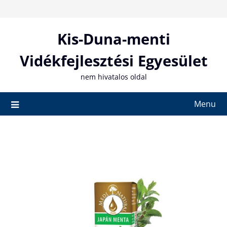
Skip
to
content
Kis-Duna-menti
Vidékfejlesztési Egyesület
nem hivatalos oldal
Menu