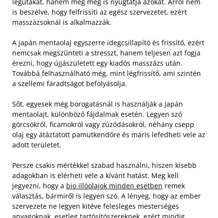
légutakat, hanem még meg is nyugtatja azokat. Arról nem
is beszélve, hogy felfrissíti az egész szervezetet, ezért
masszázsoknál is alkalmazzák.
A japán mentaolaj egyszerre idegcsillapító és frissítő, ezért
nemcsak megszűnteti a stresszt, hanem teljesen azt fogja
érezni, hogy újjászületett egy kiadós masszázs után.
Továbbá felhasználható még, mint légfrissítő, ami szintén
a szellemi fáradtságot befolyásolja.
Sőt, egyesek még borogatásnál is használják a japán
mentaolajt, különböző fájdalmak esetén. Legyen szó
görcsökről, ficamokról vagy zúzódásokról, néhány csepp
olaj egy átáztatott pamutkendőre és máris lefedheti vele az
adott területet.
Persze csakis mértékkel szabad használni, hiszen kisebb
adagokban is elérheti vele a kívánt hatást. Meg kell
jegyezni, hogy a
bio illóolajok minden esetben
remek
választás, bármiről is legyen szó. A lényeg, hogy az ember
szervezete ne legyen kitéve felesleges mesterséges
anyagoknak, esetleg tartósítószereknek, ezért mindig