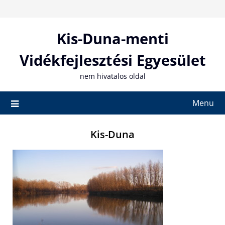
Skip
to
content
Kis-Duna-menti
Vidékfejlesztési Egyesület
nem hivatalos oldal
Menu
Kis-Duna