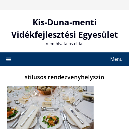
Skip
to
content
Kis-Duna-menti
Vidékfejlesztési Egyesület
nem hivatalos oldal
Menu
stilusos rendezvenyhelyszin