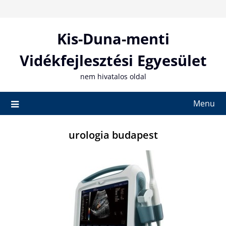
Skip
to
content
Kis-Duna-menti
Vidékfejlesztési Egyesület
nem hivatalos oldal
Menu
urologia budapest