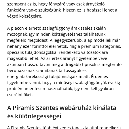
szempont az is, hogy fényzáró vagy csak árnyékoló
funkcióra van-e szükségünk, hiszen ez is hatással lehet a
végső költségekre.
A piacon elérhető szalagfüggöny árak széles skálán
mozognak, így minden költségvetéshez találhatunk
megfelelő megoldást. A legegyszerűbb, alap modellek már
néhány ezer forinttól elérhetők, míg a prémium kategóriás,
speciális tulajdonságokkal rendelkező változatok ára
magasabb lehet. Az ár-érték arányt figyelembe véve
azonban hosszú távon még a drágább típusok is megtérülő
beruházásnak számítanak tartósságuk és
energiatakarékossági tulajdonságaik miatt. Érdemes
figyelembe venni, hogy a minőségi szalagfüggönyök évekig
problémamentesen használhatók, így nem kell gyakran
cserélni őket.
A Piramis Szentes webáruház kínálata
és különlegességei
A
Piramis Szentes
több évtizedes tapasztalattal rendelkezik