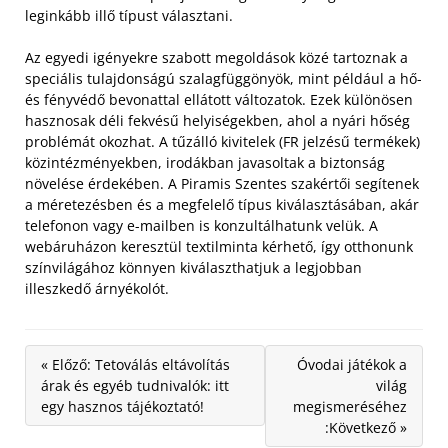
leginkább illő típust választani.
Az egyedi igényekre szabott megoldások közé tartoznak a
speciális tulajdonságú szalagfüggönyök, mint például a hő-
és fényvédő bevonattal ellátott változatok. Ezek különösen
hasznosak déli fekvésű helyiségekben, ahol a nyári hőség
problémát okozhat. A tűzálló kivitelek (FR jelzésű termékek)
közintézményekben, irodákban javasoltak a biztonság
növelése érdekében. A Piramis Szentes szakértői segítenek
a méretezésben és a megfelelő típus kiválasztásában, akár
telefonon vagy e-mailben is konzultálhatunk velük. A
webáruházon keresztül textilminta kérhető, így otthonunk
színvilágához könnyen kiválaszthatjuk a legjobban
illeszkedő árnyékolót.
« Előző: Tetoválás eltávolítás
Óvodai játékok a
árak és egyéb tudnivalók: itt
világ
egy hasznos tájékoztató!
megismeréséhez
:Következő »