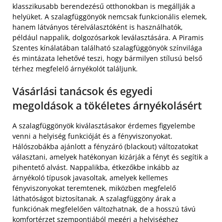
klasszikusabb berendezésű otthonokban is megállják a
helyüket. A szalagfüggönyök nemcsak funkcionális elemek,
hanem látványos térelválasztóként is használhatók,
például nappalik, dolgozósarkok leválasztására. A Piramis
Szentes kínálatában található szalagfüggönyök színvilága
és mintázata lehetővé teszi, hogy bármilyen stílusú belső
térhez megfelelő árnyékolót találjunk.
Vásárlási tanácsok és egyedi
megoldások a tökéletes árnyékolásért
A szalagfüggönyök kiválasztásakor érdemes figyelembe
venni a helyiség funkcióját és a fényviszonyokat.
Hálószobákba ajánlott a fényzáró (blackout) változatokat
választani, amelyek hatékonyan kizárják a fényt és segítik a
pihentető alvást. Nappalikba, étkezőkbe inkább az
árnyékoló típusok javasoltak, amelyek kellemes
fényviszonyokat teremtenek, miközben megfelelő
láthatóságot biztosítanak. A szalagfüggöny árak a
funkciónak megfelelően változhatnak, de a hosszú távú
komfortérzet szempontjából megéri a helyiséghez