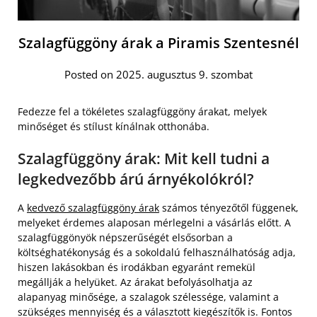
Szalagfüggöny árak a Piramis Szentesnél
Posted on 2025. augusztus 9. szombat
Fedezze fel a tökéletes szalagfüggöny árakat, melyek
minőséget és stílust kínálnak otthonába.
Szalagfüggöny árak: Mit kell tudni a
legkedvezőbb árú árnyékolókról?
A
kedvező szalagfüggöny árak
számos tényezőtől függenek,
melyeket érdemes alaposan mérlegelni a vásárlás előtt. A
szalagfüggönyök népszerűségét elsősorban a
költséghatékonyság és a sokoldalú felhasználhatóság adja,
hiszen lakásokban és irodákban egyaránt remekül
megállják a helyüket. Az árakat befolyásolhatja az
alapanyag minősége, a szalagok szélessége, valamint a
szükséges mennyiség és a választott kiegészítők is. Fontos