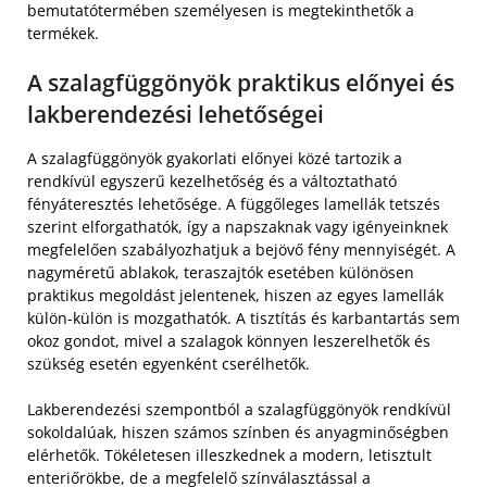
bemutatótermében személyesen is megtekinthetők a
termékek.
A szalagfüggönyök praktikus előnyei és
lakberendezési lehetőségei
A szalagfüggönyök gyakorlati előnyei közé tartozik a
rendkívül egyszerű kezelhetőség és a változtatható
fényáteresztés lehetősége. A függőleges lamellák tetszés
szerint elforgathatók, így a napszaknak vagy igényeinknek
megfelelően szabályozhatjuk a bejövő fény mennyiségét. A
nagyméretű ablakok, teraszajtók esetében különösen
praktikus megoldást jelentenek, hiszen az egyes lamellák
külön-külön is mozgathatók. A tisztítás és karbantartás sem
okoz gondot, mivel a szalagok könnyen leszerelhetők és
szükség esetén egyenként cserélhetők.
Lakberendezési szempontból a szalagfüggönyök rendkívül
sokoldalúak, hiszen számos színben és anyagminőségben
elérhetők. Tökéletesen illeszkednek a modern, letisztult
enteriőrökbe, de a megfelelő színválasztással a