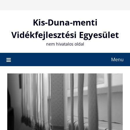
Skip
to
content
Kis-Duna-menti
Vidékfejlesztési Egyesület
nem hivatalos oldal
Menu