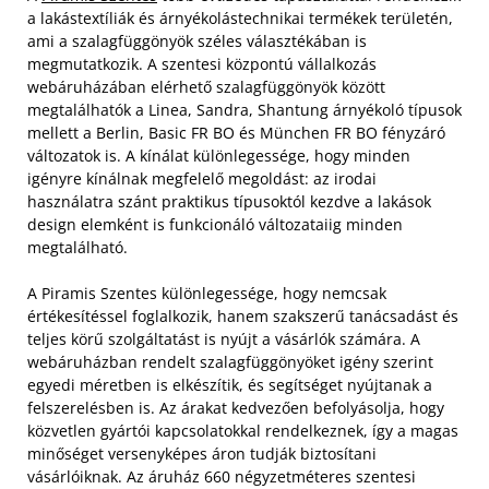
a lakástextíliák és árnyékolástechnikai termékek területén,
ami a szalagfüggönyök széles választékában is
megmutatkozik. A szentesi központú vállalkozás
webáruházában elérhető szalagfüggönyök között
megtalálhatók a Linea, Sandra, Shantung árnyékoló típusok
mellett a Berlin, Basic FR BO és München FR BO fényzáró
változatok is. A kínálat különlegessége, hogy minden
igényre kínálnak megfelelő megoldást: az irodai
használatra szánt praktikus típusoktól kezdve a lakások
design elemként is funkcionáló változataiig minden
megtalálható.
A Piramis Szentes különlegessége, hogy nemcsak
értékesítéssel foglalkozik, hanem szakszerű tanácsadást és
teljes körű szolgáltatást is nyújt a vásárlók számára. A
webáruházban rendelt szalagfüggönyöket igény szerint
egyedi méretben is elkészítik, és segítséget nyújtanak a
felszerelésben is. Az árakat kedvezően befolyásolja, hogy
közvetlen gyártói kapcsolatokkal rendelkeznek, így a magas
minőséget versenyképes áron tudják biztosítani
vásárlóiknak. Az áruház 660 négyzetméteres szentesi