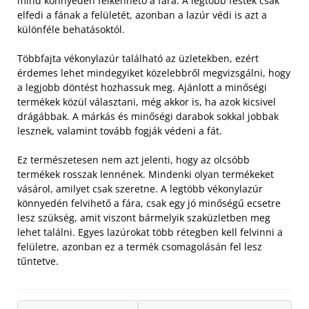
mind könnyedén felkenhető a fára. A legtöbb festék csak
elfedi a fának a felületét, azonban a lazúr védi is azt a
különféle behatásoktól.
Többfajta vékonylazúr található az üzletekben, ezért
érdemes lehet mindegyiket közelebbről megvizsgálni, hogy
a legjobb döntést hozhassuk meg. Ajánlott a minőségi
termékek közül választani, még akkor is, ha azok kicsivel
drágábbak. A márkás és minőségi darabok sokkal jobbak
lesznek, valamint tovább fogják védeni a fát.
Ez természetesen nem azt jelenti, hogy az olcsóbb
termékek rosszak lennének. Mindenki olyan termékeket
vásárol, amilyet csak szeretne. A legtöbb vékonylazúr
könnyedén felvihető a fára, csak egy jó minőségű ecsetre
lesz szükség, amit viszont bármelyik szaküzletben meg
lehet találni. Egyes lazúrokat több rétegben kell felvinni a
felületre, azonban ez a termék csomagolásán fel lesz
tűntetve.