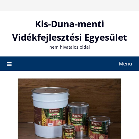
Skip
to
content
Kis-Duna-menti
Vidékfejlesztési Egyesület
nem hivatalos oldal
Menu