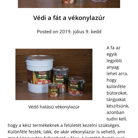
Védi a fát a vékonylazúr
Posted on 2019. július 9. kedd
A fa az
egyik
legjobb
anyag
lehet arra,
hogy
különféle
bútorokat,
tárgyakat
készítsünk,
Védő hatású vékonylazúr
azonban
tudni kell,
hogy a kész termékeknek a felületét kezelni szükséges.
Különféle festék, lakk, de akár vékonylazúr is vehető, ami