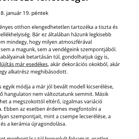
8. január 19. péntek
gényes otthon elengedhetetlen tartozéka a tiszta és
llékhelyiség. Bár ez általában házunk legkisebb
m mindegy, hogy milyen atmoszférával
, sem a magunk, sem a vendégeink szempontjából.
zabályainak betartásán túl, gondolhatjuk úgy is,
elújítás már esedékes
, akár dekorációs okokból, akár
 egy alkatrész meghibásodott.
ás egyik módja a már jól bevált modell kicserélése,
vő hangulaton nem változtatunk semmit. Másik
het a megszokottól eltérő, izgalmas variáció
sa. Ebben az esetben érdemes megfontolni a
olyan szempontjait, mint a csempe lecserélése, a
 és a kerámia újragondolása.
zet megbontása túl bonyolult folyamat, esetleg