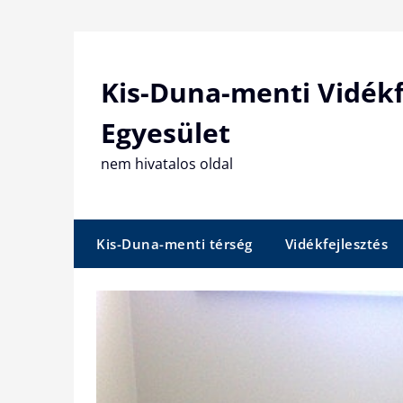
Skip
to
content
Kis-Duna-menti Vidékf
Egyesület
nem hivatalos oldal
Kis-Duna-menti térség
Vidékfejlesztés