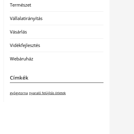
Természet
Vállalatirányítás
Vásárlás
Vidékfejlesztés
Webáruház
Címkék
gyógytorna
nyaraló felújítás ötletek