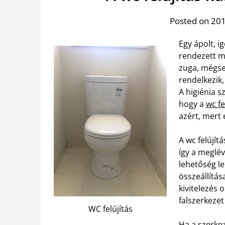
Posted on 201
Egy ápolt, i
rendezett me
zuga, mégse
rendelkezik
A higiénia s
hogy a
wc f
azért, mert
A wc felújít
így a meglé
lehetőség le
összeállítá
kivitelezés 
falszerkezet
WC felújítás
Ha a szerke