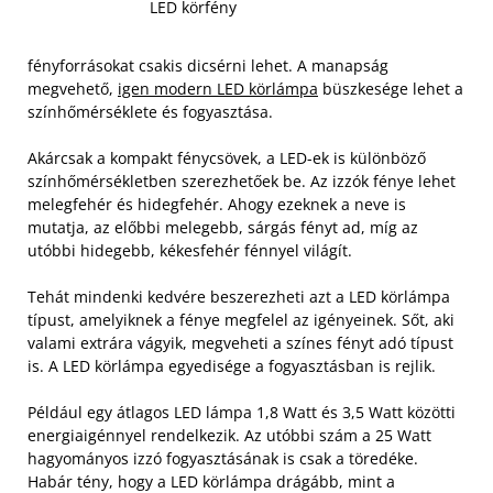
LED körfény
fényforrásokat csakis dicsérni lehet. A manapság
megvehető,
igen modern LED​ körlámpa
​ büszkesége lehet a
színhőmérséklete és fogyasztása.
Akárcsak a kompakt fénycsövek, a LED-ek is különböző
színhőmérsékletben szerezhetőek be. Az izzók fénye lehet
melegfehér és hidegfehér. Ahogy ezeknek a neve is
mutatja, az előbbi melegebb, sárgás fényt ad, míg az
utóbbi hidegebb, kékesfehér fénnyel világít.
Tehát mindenki kedvére beszerezheti azt a LED​ körlámpa​
típust, amelyiknek a fénye megfelel az igényeinek. Sőt, aki
valami extrára vágyik, megveheti a színes fényt adó típust
is. A LED​ körlámpa​ egyedisége a fogyasztásban is rejlik.
Például egy átlagos LED lámpa 1,8 Watt és 3,5 Watt közötti
energiaigénnyel rendelkezik. Az utóbbi szám a 25 Watt
hagyományos izzó fogyasztásának is csak a töredéke.
Habár tény, hogy a LED​ körlámpa​ drágább, mint a