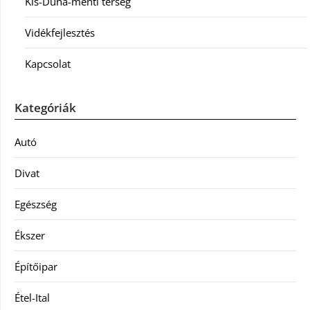
Kis-Duna-menti térség
Vidékfejlesztés
Kapcsolat
Kategóriák
Autó
Divat
Egészség
Ékszer
Építőipar
Étel-Ital