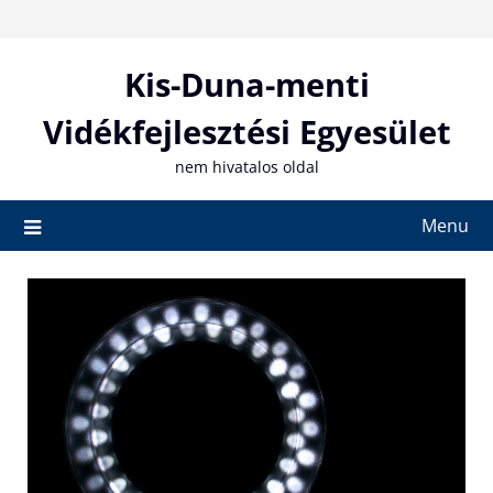
Skip
to
content
Kis-Duna-menti
Vidékfejlesztési Egyesület
nem hivatalos oldal
Menu