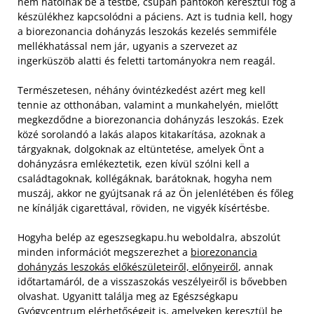
nem hatolnak be a testbe, csupán pántokon keresztül fog a
készülékhez kapcsolódni a páciens. Azt is tudnia kell, hogy
a biorezonancia dohányzás leszokás kezelés semmiféle
mellékhatással nem jár, ugyanis a szervezet az
ingerküszöb alatti és feletti tartományokra nem reagál.
Természetesen, néhány óvintézkedést azért meg kell
tennie az otthonában, valamint a munkahelyén, mielőtt
megkezdődne a biorezonancia dohányzás leszokás. Ezek
közé sorolandó a lakás alapos kitakarítása, azoknak a
tárgyaknak, dolgoknak az eltüntetése, amelyek Önt a
dohányzásra emlékeztetik, ezen kívül szólni kell a
családtagoknak, kollégáknak, barátoknak, hogyha nem
muszáj, akkor ne gyújtsanak rá az Ön jelenlétében és főleg
ne kínálják cigarettával, röviden, ne vigyék kísértésbe.
Hogyha belép az egeszsegkapu.hu weboldalra, abszolút
minden információt megszerezhet a
biorezonancia
dohányzás leszokás előkészületeiről, előnyeiről
, annak
időtartamáról, de a visszaszokás veszélyeiről is bővebben
olvashat. Ugyanitt találja meg az Egészségkapu
Gyógycentrum elérhetőségeit is, amelyeken keresztül be