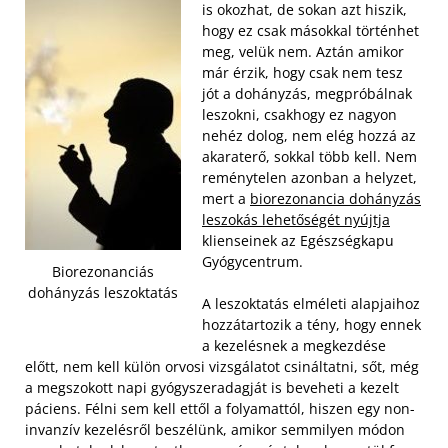
is okozhat, de sokan azt hiszik,
hogy ez csak másokkal történhet
meg, velük nem. Aztán amikor
már érzik, hogy csak nem tesz
jót a dohányzás, megpróbálnak
leszokni, csakhogy ez nagyon
nehéz dolog, nem elég hozzá az
akaraterő, sokkal több kell. Nem
reménytelen azonban a helyzet,
mert a
biorezonancia dohányzás
leszokás lehetőségét nyújtja
klienseinek az Egészségkapu
Gyógycentrum.
Biorezonanciás
dohányzás leszoktatás
A leszoktatás elméleti alapjaihoz
hozzátartozik a tény, hogy ennek
a kezelésnek a megkezdése
előtt, nem kell külön orvosi vizsgálatot csináltatni, sőt, még
a megszokott napi gyógyszeradagját is beveheti a kezelt
páciens. Félni sem kell ettől a folyamattól, hiszen egy non-
invanzív kezelésről beszélünk, amikor semmilyen módon